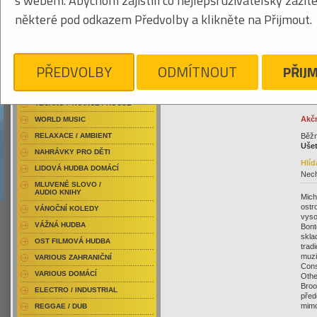
s webem. Abychom zajistili co nejlepší uživatelský zážit
RAP / HIP HOP DOMÁCÍ
009
některé pod odkazem Předvolby a klikněte na Přijmout.
RAP / HIP HOP ZAHRANIČNÍ
BLU-RAY / HUDBA
DVD / HUDBA
Klikněte pro zvětšení
79
PŘEDVOLBY
ODMÍTNOUT
PŘIJ
PUNK / HARDCORE
ACID JAZZ / TRIP HOP
TECHNO / TRANCE / HOUSE
Akčn
WORLD MUSIC
Běžn
RELAXACE / AMBIENT
Ušet
NAHRÁVKY PRO DĚTI
Hlíd
LIDOVÁ HUDBA DOMÁCÍ
Nech
MLUVENÉ SLOVO /
AUDIO KNIHY
Mich
ostr
VÁNOČNÍ KOLEDY
vyso
VÁŽNÁ HUDBA
Bont
skla
OST FILMOVÁ HUDBA
trad
muzi
VARIOUS ZAHRANIČNÍ
Cons
VARIOUS DOMÁCÍ
Othe
Broo
ELECTRO / INDUSTRIAL
před
mimo
REGGAE / DUB