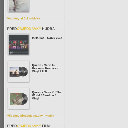
Všechny akční nabídky
PŘED
OBJEDNÁVKY
HUDBA
Metallica - S&M / 2CD
Queen - Made In
Heaven / Reedice /
Vinyl / 2LP
Queen - News Of The
World / Reedice /
Vinyl
Všechny předobjednávky - Hudba
PŘED
OBJEDNÁVKY
FILM