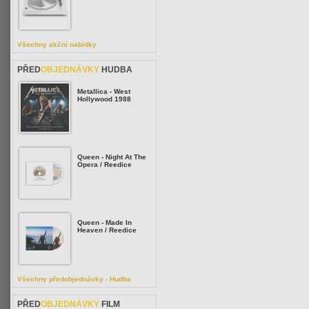
Všechny akční nabídky
PŘED
OBJEDNÁVKY
HUDBA
Metallica - West
Hollywood 1988
Queen - Night At The
Opera / Reedice
Queen - Made In
Heaven / Reedice
Všechny předobjednávky - Hudba
PŘED
OBJEDNÁVKY
FILM