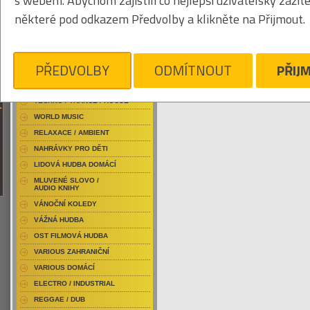
s webem. Abychom zajistili co nejlepší uživatelský zážit
RAP / HIP HOP DOMÁCÍ
některé pod odkazem Předvolby a klikněte na Přijmout.
RAP / HIP HOP ZAHRANIČNÍ
BLU-RAY / HUDBA
Tabulkový výpis
DVD / HUDBA
PŘEDVOLBY
ODMÍTNOUT
PŘIJ
HORKÝŽE SLÍŽE
PUNK / HARDCORE
ACID JAZZ / TRIP HOP
Je nám líto, ale pro daný žánr/kategorii n
TECHNO / TRANCE / HOUSE
WORLD MUSIC
RELAXACE / AMBIENT
NAHRÁVKY PRO DĚTI
LIDOVÁ HUDBA DOMÁCÍ
MLUVENÉ SLOVO /
AUDIO KNIHY
VÁNOČNÍ KOLEDY
VÁŽNÁ HUDBA
OST FILMOVÁ HUDBA
VARIOUS ZAHRANIČNÍ
VARIOUS DOMÁCÍ
ELECTRO / INDUSTRIAL
REGGAE / DUB