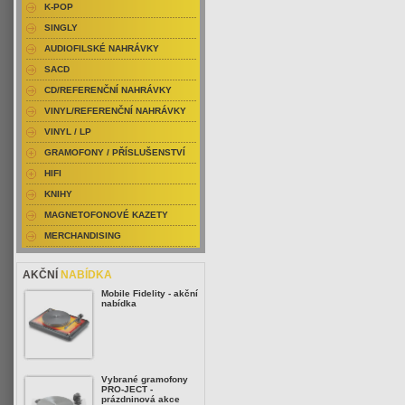
K-POP
SINGLY
AUDIOFILSKÉ NAHRÁVKY
SACD
CD/REFERENČNÍ NAHRÁVKY
VINYL/REFERENČNÍ NAHRÁVKY
VINYL / LP
GRAMOFONY / PŘÍSLUŠENSTVÍ
HIFI
KNIHY
MAGNETOFONOVÉ KAZETY
MERCHANDISING
AKČNÍ
NABÍDKA
Mobile Fidelity - akční
nabídka
Vybrané gramofony
PRO-JECT -
prázdninová akce