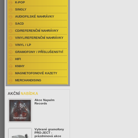
K-POP
SINGLY
AUDIOFILSKÉ NAHRÁVKY
SACD
CD/REFERENČNÍ NAHRÁVKY
VINYL/REFERENČNÍ NAHRÁVKY
VINYL / LP
GRAMOFONY / PŘÍSLUŠENSTVÍ
HIFI
KNIHY
MAGNETOFONOVÉ KAZETY
MERCHANDISING
AKČNÍ
NABÍDKA
Akce Napalm
Records
Vybrané gramofony
PRO-JECT -
prázdninová akce