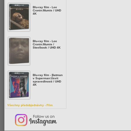
Blu-ray film - Lee
Cronin:Mumie / UHD
4K
Blu-ray film - Lee
Cronin:Mumie /
Steelbook / UHD 4K
Blu-ray film - Batman
v Superman:Úsvit
spravedlnosti / UHD
4K
Všechny předobjednávky - Film