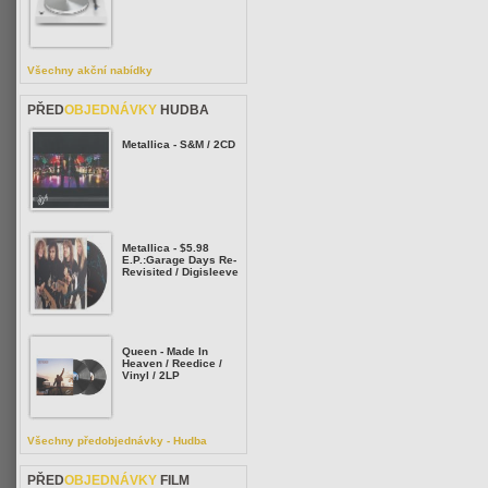
Všechny akční nabídky
PŘED
OBJEDNÁVKY
HUDBA
Metallica - S&M / 2CD
Metallica - $5.98
E.P.:Garage Days Re-
Revisited / Digisleeve
Queen - Made In
Heaven / Reedice /
Vinyl / 2LP
Všechny předobjednávky - Hudba
PŘED
OBJEDNÁVKY
FILM