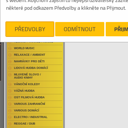
s webem. Abychom zajistili co nejlepší uživatelský zážit
RAP / HIP HOP DOMÁCÍ
některé pod odkazem Předvolby a klikněte na Přijmout.
RAP / HIP HOP ZAHRANIČNÍ
BLU-RAY / HUDBA
Tabulkový výpis
DVD / HUDBA
PŘEDVOLBY
ODMÍTNOUT
PŘIJ
HORKÝŽE SLÍŽE
PUNK / HARDCORE
ACID JAZZ / TRIP HOP
Je nám líto, ale pro daný žánr/kategorii n
TECHNO / TRANCE / HOUSE
WORLD MUSIC
RELAXACE / AMBIENT
NAHRÁVKY PRO DĚTI
LIDOVÁ HUDBA DOMÁCÍ
MLUVENÉ SLOVO /
AUDIO KNIHY
VÁNOČNÍ KOLEDY
VÁŽNÁ HUDBA
OST FILMOVÁ HUDBA
VARIOUS ZAHRANIČNÍ
VARIOUS DOMÁCÍ
ELECTRO / INDUSTRIAL
REGGAE / DUB