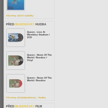
Všechny akční nabídky
PŘED
OBJEDNÁVKY
HUDBA
Queen - Live At
Wembley Stadium /
2CD
Queen - News Of The
World / Reedice /
Vinyl
Queen - News Of The
World / Reedice
Všechny předobjednávky - Hudba
PŘED
OBJEDNÁVKY
FILM