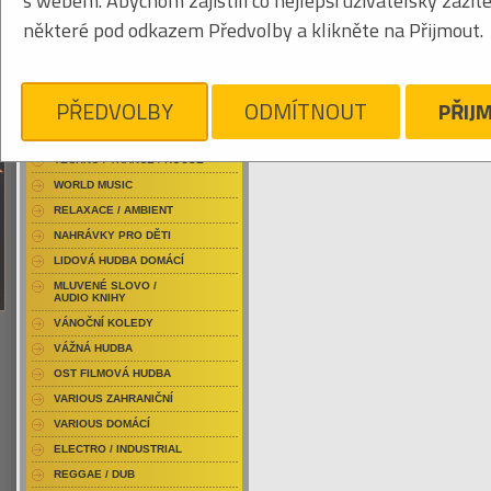
s webem. Abychom zajistili co nejlepší uživatelský zážit
RAP / HIP HOP DOMÁCÍ
některé pod odkazem Předvolby a klikněte na Přijmout.
RAP / HIP HOP ZAHRANIČNÍ
BLU-RAY / HUDBA
Tabulkový výpis
DVD / HUDBA
PŘEDVOLBY
ODMÍTNOUT
PŘIJ
EDOUARD LOUIS
PUNK / HARDCORE
ACID JAZZ / TRIP HOP
Je nám líto, ale pro daný žánr/kategorii n
TECHNO / TRANCE / HOUSE
WORLD MUSIC
RELAXACE / AMBIENT
NAHRÁVKY PRO DĚTI
LIDOVÁ HUDBA DOMÁCÍ
MLUVENÉ SLOVO /
AUDIO KNIHY
VÁNOČNÍ KOLEDY
VÁŽNÁ HUDBA
OST FILMOVÁ HUDBA
VARIOUS ZAHRANIČNÍ
VARIOUS DOMÁCÍ
ELECTRO / INDUSTRIAL
REGGAE / DUB