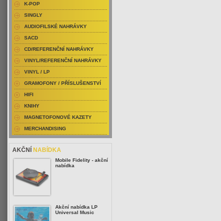
K-POP
SINGLY
AUDIOFILSKÉ NAHRÁVKY
SACD
CD/REFERENČNÍ NAHRÁVKY
VINYL/REFERENČNÍ NAHRÁVKY
VINYL / LP
GRAMOFONY / PŘÍSLUŠENSTVÍ
HIFI
KNIHY
MAGNETOFONOVÉ KAZETY
MERCHANDISING
AKČNÍ
NABÍDKA
Mobile Fidelity - akční
nabídka
Akční nabídka LP
Universal Music