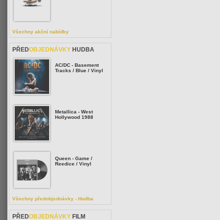
Všechny akční nabídky
PŘED
OBJEDNÁVKY
HUDBA
AC/DC - Basement
Tracks / Blue / Vinyl
Metallica - West
Hollywood 1988
Queen - Game /
Reedice / Vinyl
Všechny předobjednávky - Hudba
PŘED
OBJEDNÁVKY
FILM