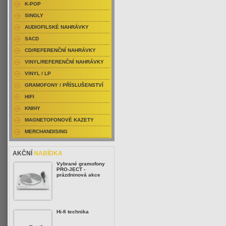
K-POP
SINGLY
AUDIOFILSKÉ NAHRÁVKY
SACD
CD/REFERENČNÍ NAHRÁVKY
VINYL/REFERENČNÍ NAHRÁVKY
VINYL / LP
GRAMOFONY / PŘÍSLUŠENSTVÍ
HIFI
KNIHY
MAGNETOFONOVÉ KAZETY
MERCHANDISING
AKČNÍ
NABÍDKA
Vybrané gramofony
PRO-JECT -
prázdninová akce
Hi-fi technika