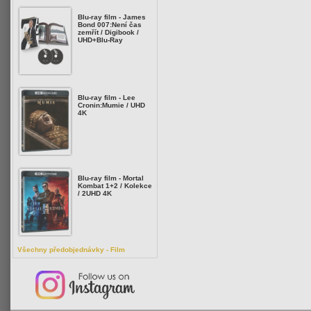
Blu-ray film - James
Bond 007:Není čas
zemřít / Digibook /
UHD+Blu-Ray
Blu-ray film - Lee
Cronin:Mumie / UHD
4K
Blu-ray film - Mortal
Kombat 1+2 / Kolekce
/ 2UHD 4K
Všechny předobjednávky - Film