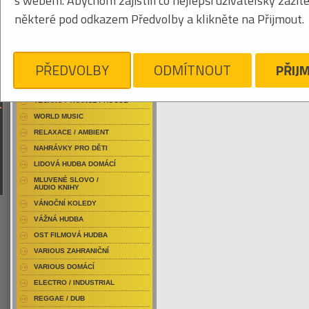
s webem. Abychom zajistili co nejlepší uživatelský zážit
RAP / HIP HOP DOMÁCÍ
některé pod odkazem Předvolby a klikněte na Přijmout.
RAP / HIP HOP ZAHRANIČNÍ
BLU-RAY / HUDBA
Tabulkový výpis
DVD / HUDBA
PŘEDVOLBY
ODMÍTNOUT
PŘIJ
EDOUARD LOUIS
PUNK / HARDCORE
ACID JAZZ / TRIP HOP
Je nám líto, ale pro daný žánr/kategorii n
TECHNO / TRANCE / HOUSE
WORLD MUSIC
RELAXACE / AMBIENT
NAHRÁVKY PRO DĚTI
LIDOVÁ HUDBA DOMÁCÍ
MLUVENÉ SLOVO /
AUDIO KNIHY
VÁNOČNÍ KOLEDY
VÁŽNÁ HUDBA
OST FILMOVÁ HUDBA
VARIOUS ZAHRANIČNÍ
VARIOUS DOMÁCÍ
ELECTRO / INDUSTRIAL
REGGAE / DUB