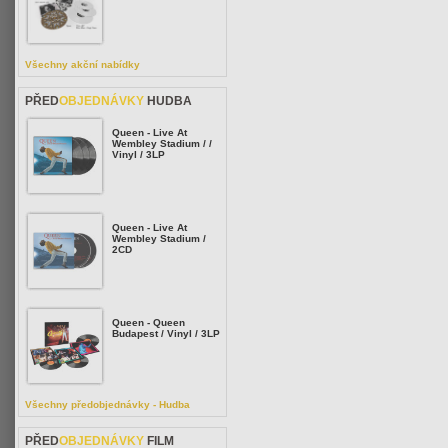
Všechny akční nabídky
PŘED
OBJEDNÁVKY
HUDBA
Queen - Live At
Wembley Stadium / /
Vinyl / 3LP
Queen - Live At
Wembley Stadium /
2CD
Queen - Queen
Budapest / Vinyl / 3LP
Všechny předobjednávky - Hudba
PŘED
OBJEDNÁVKY
FILM