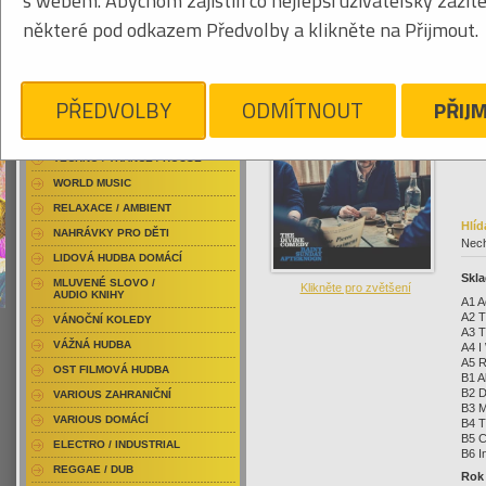
s webem. Abychom zajistili co nejlepší uživatelský zážit
RAP / HIP HOP DOMÁCÍ
506
některé pod odkazem Předvolby a klikněte na Přijmout.
RAP / HIP HOP ZAHRANIČNÍ
BLU-RAY / HUDBA
DVD / HUDBA
Klikněte pro zvětšení
69
PŘEDVOLBY
ODMÍTNOUT
PŘIJ
PUNK / HARDCORE
ACID JAZZ / TRIP HOP
TECHNO / TRANCE / HOUSE
WORLD MUSIC
RELAXACE / AMBIENT
Hlíd
NAHRÁVKY PRO DĚTI
Nech
LIDOVÁ HUDBA DOMÁCÍ
Skla
MLUVENÉ SLOVO /
Klikněte pro zvětšení
AUDIO KNIHY
A1 A
A2 T
VÁNOČNÍ KOLEDY
A3 T
VÁŽNÁ HUDBA
A4 I
A5 R
OST FILMOVÁ HUDBA
B1 A
B2 D
VARIOUS ZAHRANIČNÍ
B3 M
VARIOUS DOMÁCÍ
B4 T
B5 C
ELECTRO / INDUSTRIAL
B6 I
REGGAE / DUB
Rok