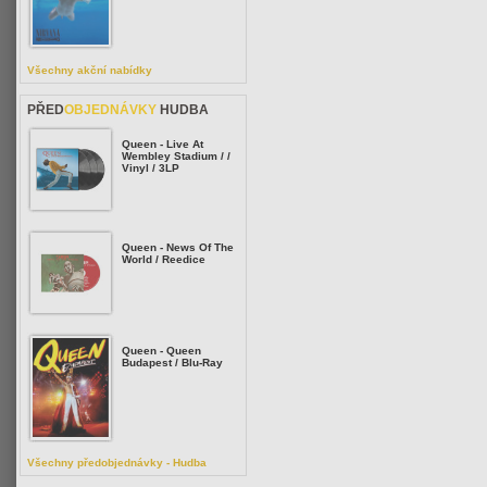
Všechny akční nabídky
PŘED
OBJEDNÁVKY
HUDBA
Queen - Live At
Wembley Stadium / /
Vinyl / 3LP
Queen - News Of The
World / Reedice
Queen - Queen
Budapest / Blu-Ray
Všechny předobjednávky - Hudba