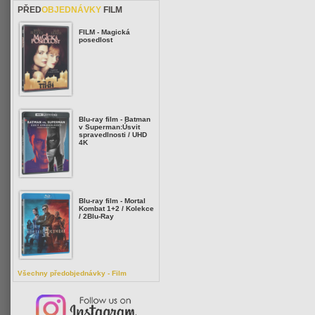
PŘED
OBJEDNÁVKY
FILM
FILM - Magická
posedlost
Blu-ray film - Batman
v Superman:Úsvit
spravedlnosti / UHD
4K
Blu-ray film - Mortal
Kombat 1+2 / Kolekce
/ 2Blu-Ray
Všechny předobjednávky - Film