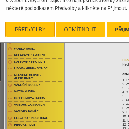
s webem. Abychom zajistili co nejlepší uživatelský zážit
RAP / HIP HOP DOMÁCÍ
081
některé pod odkazem Předvolby a klikněte na Přijmout.
RAP / HIP HOP ZAHRANIČNÍ
BLU-RAY / HUDBA
DVD / HUDBA
Klikněte pro zvětšení
38
PŘEDVOLBY
ODMÍTNOUT
PŘIJ
PUNK / HARDCORE
ACID JAZZ / TRIP HOP
TECHNO / TRANCE / HOUSE
WORLD MUSIC
RELAXACE / AMBIENT
Hlíd
NAHRÁVKY PRO DĚTI
Nech
LIDOVÁ HUDBA DOMÁCÍ
Skla
MLUVENÉ SLOVO /
AUDIO KNIHY
1. T
2. W
VÁNOČNÍ KOLEDY
3. E
VÁŽNÁ HUDBA
4. S
5. F
OST FILMOVÁ HUDBA
6. Al
7. Ri
VARIOUS ZAHRANIČNÍ
8. W
VARIOUS DOMÁCÍ
9. T
10. 
ELECTRO / INDUSTRIAL
11. 
12. 
REGGAE / DUB
13. 