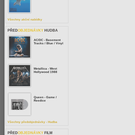
Všechny akční nabídky
PŘED
OBJEDNÁVKY
HUDBA
AC/DC - Basement
Tracks / Blue / Vinyl
Metallica - West
Hollywood 1988
Queen - Game /
Reedice
Všechny předobjednávky - Hudba
PŘED
OBJEDNÁVKY
FILM