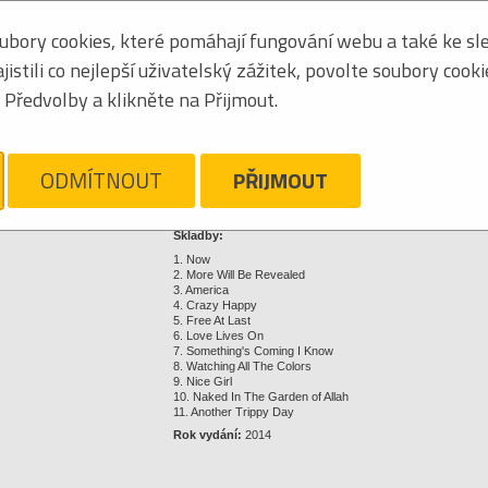
8024391065228
bory cookies, které pomáhají fungování webu a také ke sle
stili co nejlepší uživatelský zážitek, povolte soubory cook
Klikněte pro zvětšení
Předvolby a klikněte na Přijmout.
159,00 Kč
ODMÍTNOUT
PŘIJMOUT
Hlídací pes
Nechte se snadno informovat o změnách ceny a dostupnosti 
Skladby:
1. Now
2. More Will Be Revealed
3. America
4. Crazy Happy
5. Free At Last
6. Love Lives On
7. Something's Coming I Know
8. Watching All The Colors
9. Nice Girl
10. Naked In The Garden of Allah
11. Another Trippy Day
Rok vydání:
2014