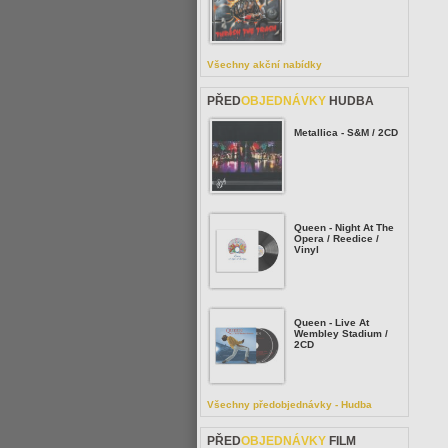
Všechny akční nabídky
PŘED
OBJEDNÁVKY
HUDBA
Metallica - S&M / 2CD
Queen - Night At The
Opera / Reedice /
Vinyl
Queen - Live At
Wembley Stadium /
2CD
Všechny předobjednávky - Hudba
PŘED
OBJEDNÁVKY
FILM