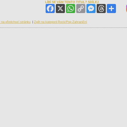
LÍBÍ SE VÁM TENTO TITUL? SDÍLEJ
Facebook
X
WhatsApp
Copy
Messenger
Threads
Share
Link
 na předchozí stránku
|
Zpět na kategorii Rock/Pop Zahraniční