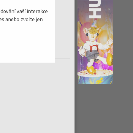
dování vaší interakce
ies anebo zvolte jen
CD k dodání ihned
tohoto titulu:
Hlídat ≫