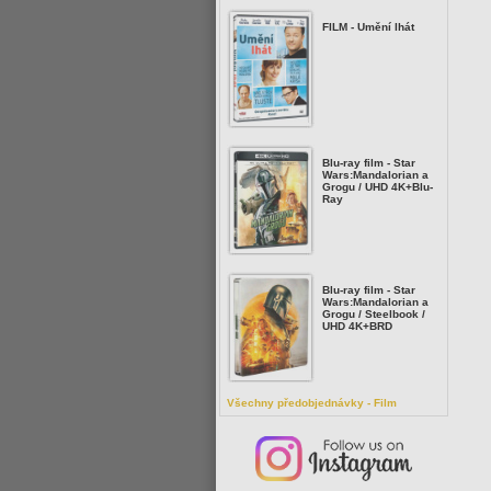
FILM - Umění lhát
Blu-ray film - Star
Wars:Mandalorian a
Grogu / UHD 4K+Blu-
Ray
Blu-ray film - Star
Wars:Mandalorian a
Grogu / Steelbook /
UHD 4K+BRD
Všechny předobjednávky - Film