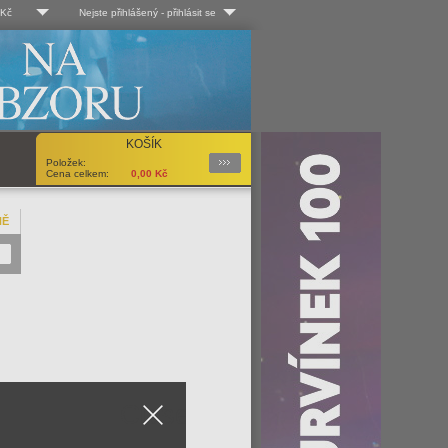
 Kč
Nejste přihlášený
-
přihlásit se
 Kč
Log-in
 EUR
Uživ. jméno:
KOŠÍK
Podrobnosti
Položek:
Heslo:
Cena celkem:
0,00
Kč
NĚ
Registrace
Zapomenuté heslo?
Close