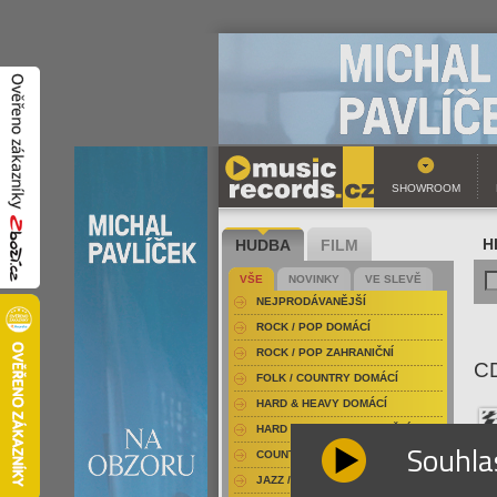
SHOWROOM
HUDBA
FILM
H
VŠE
NOVINKY
VE SLEVĚ
NEJPRODÁVANĚJŠÍ
ROCK / POP DOMÁCÍ
ROCK / POP ZAHRANIČNÍ
C
FOLK / COUNTRY DOMÁCÍ
HARD & HEAVY DOMÁCÍ
HARD & HEAVY ZAHRANIČNÍ
Souhla
COUNTRY
JAZZ / BLUES