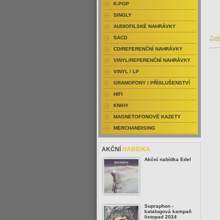
K-POP
SINGLY
AUDIOFILSKÉ NAHRÁVKY
Zpět
SACD
CD/REFERENČNÍ NAHRÁVKY
VINYL/REFERENČNÍ NAHRÁVKY
VINYL / LP
GRAMOFONY / PŘÍSLUŠENSTVÍ
HIFI
KNIHY
MAGNETOFONOVÉ KAZETY
MERCHANDISING
AKČNÍ
NABÍDKA
Akční nabídka Edel
Supraphon -
katalogová kampaň
listopad 2024