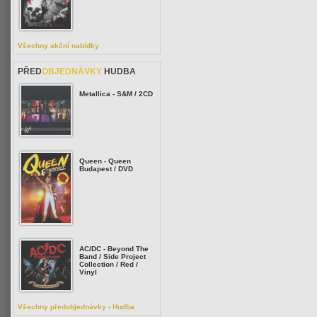
Všechny akční nabídky
PŘED
OBJEDNÁVKY
HUDBA
Metallica - S&M / 2CD
Queen - Queen
Budapest / DVD
AC/DC - Beyond The
Band / Side Project
Collection / Red /
Vinyl
Všechny předobjednávky - Hudba