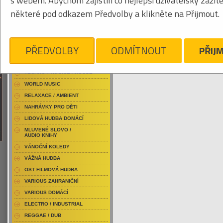
s webem. Abychom zajistili co nejlepší uživatelský zážit
RAP / HIP HOP DOMÁCÍ
některé pod odkazem Předvolby a klikněte na Přijmout.
RAP / HIP HOP ZAHRANIČNÍ
BLU-RAY / HUDBA
Tabulkový výpis
DVD / HUDBA
PŘEDVOLBY
ODMÍTNOUT
PŘIJ
CEPHALIC CARNAGE
PUNK / HARDCORE
ACID JAZZ / TRIP HOP
Je nám líto, ale pro daný žánr/kategorii n
TECHNO / TRANCE / HOUSE
WORLD MUSIC
RELAXACE / AMBIENT
NAHRÁVKY PRO DĚTI
LIDOVÁ HUDBA DOMÁCÍ
MLUVENÉ SLOVO /
AUDIO KNIHY
VÁNOČNÍ KOLEDY
VÁŽNÁ HUDBA
OST FILMOVÁ HUDBA
VARIOUS ZAHRANIČNÍ
VARIOUS DOMÁCÍ
ELECTRO / INDUSTRIAL
REGGAE / DUB