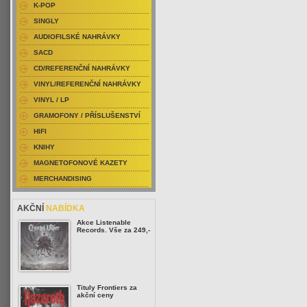
K-POP
SINGLY
AUDIOFILSKÉ NAHRÁVKY
SACD
CD/REFERENČNÍ NAHRÁVKY
VINYL/REFERENČNÍ NAHRÁVKY
VINYL / LP
GRAMOFONY / PŘÍSLUŠENSTVÍ
HIFI
KNIHY
MAGNETOFONOVÉ KAZETY
MERCHANDISING
AKČNÍ
NABÍDKA
Akce Listenable
Records. Vše za 249,-
Tituly Frontiers za
akční ceny