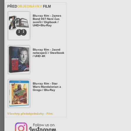
PŘED
OBJEDNÁVKY
FILM
Blu-ray film - James
Bond 007:Není čas
zemřít / Digibook /
UHD+Blu-Ray
Blu-ray film - Jasné
nebezpečí / Steelbook
/ UHD 4K
Blu-ray film - Star
Wars:Mandalorian a
Grogu / Blu-Ray
Všechny předobjednávky - Film