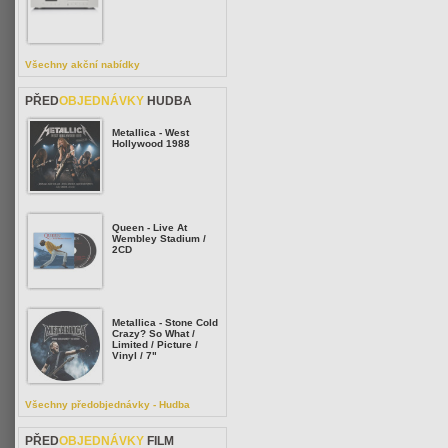
Všechny akční nabídky
PŘED
OBJEDNÁVKY
HUDBA
Metallica - West
Hollywood 1988
Queen - Live At
Wembley Stadium /
2CD
Metallica - Stone Cold
Crazy? So What /
Limited / Picture /
Vinyl / 7"
Všechny předobjednávky - Hudba
PŘED
OBJEDNÁVKY
FILM