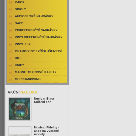
K-POP
SINGLY
AUDIOFILSKÉ NAHRÁVKY
SACD
CD/REFERENČNÍ NAHRÁVKY
VINYL/REFERENČNÍ NAHRÁVKY
VINYL / LP
GRAMOFONY / PŘÍSLUŠENSTVÍ
HIFI
KNIHY
MAGNETOFONOVÉ KAZETY
MERCHANDISING
AKČNÍ
NABÍDKA
Nuclear Blast -
Snížení cen
Musical Fidelity -
akce na vybrané
modely