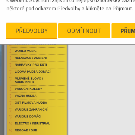
s webem. Abychom zajistili co nejlepší uživatelský zážit
RAP / HIP HOP DOMÁCÍ
některé pod odkazem Předvolby a klikněte na Přijmout.
RAP / HIP HOP ZAHRANIČNÍ
BLU-RAY / HUDBA
Tabulkový výpis
DVD / HUDBA
PŘEDVOLBY
ODMÍTNOUT
PŘIJ
CEPHALIC CARNAGE
PUNK / HARDCORE
ACID JAZZ / TRIP HOP
Je nám líto, ale pro daný žánr/kategorii n
TECHNO / TRANCE / HOUSE
WORLD MUSIC
RELAXACE / AMBIENT
NAHRÁVKY PRO DĚTI
LIDOVÁ HUDBA DOMÁCÍ
MLUVENÉ SLOVO /
AUDIO KNIHY
VÁNOČNÍ KOLEDY
VÁŽNÁ HUDBA
OST FILMOVÁ HUDBA
VARIOUS ZAHRANIČNÍ
VARIOUS DOMÁCÍ
ELECTRO / INDUSTRIAL
REGGAE / DUB