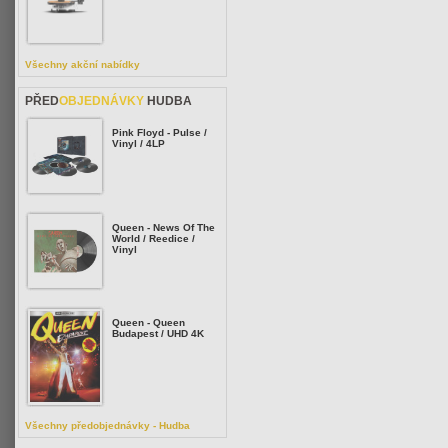
Všechny akční nabídky
PŘED
OBJEDNÁVKY
HUDBA
Pink Floyd - Pulse /
Vinyl / 4LP
Queen - News Of The
World / Reedice /
Vinyl
Queen - Queen
Budapest / UHD 4K
Všechny předobjednávky - Hudba