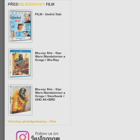
PŘED
OBJEDNÁVKY
FILM
FILM - Umění lhát
Blu-ray film - Star
Wars:Mandalorian a
Grogu / Blu-Ray
Blu-ray film - Star
Wars:Mandalorian a
Grogu / Steelbook /
UHD 4K+BRD
Všechny předobjednávky - Film