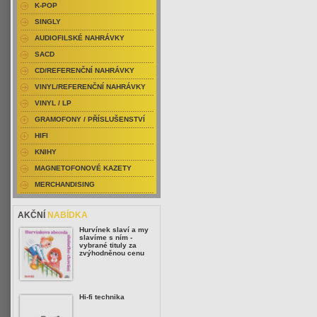
K-POP
SINGLY
AUDIOFILSKÉ NAHRÁVKY
SACD
CD/REFERENČNÍ NAHRÁVKY
VINYL/REFERENČNÍ NAHRÁVKY
VINYL / LP
GRAMOFONY / PŘÍSLUŠENSTVÍ
HIFI
KNIHY
MAGNETOFONOVÉ KAZETY
MERCHANDISING
AKČNÍ
NABÍDKA
Hurvínek slaví a my
slavíme s ním -
vybrané tituly za
zvýhodněnou cenu
Hi-fi technika