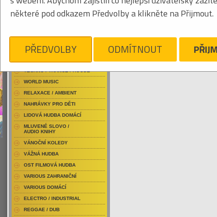
s webem. Abychom zajistili co nejlepší uživatelský zážit
RAP / HIP HOP DOMÁCÍ
některé pod odkazem Předvolby a klikněte na Přijmout.
RAP / HIP HOP ZAHRANIČNÍ
BLU-RAY / HUDBA
Tabulkový výpis
DVD / HUDBA
PŘEDVOLBY
ODMÍTNOUT
PŘIJ
CEPHALIC CARNAGE
PUNK / HARDCORE
ACID JAZZ / TRIP HOP
Je nám líto, ale pro daný žánr/kategorii n
TECHNO / TRANCE / HOUSE
WORLD MUSIC
RELAXACE / AMBIENT
NAHRÁVKY PRO DĚTI
LIDOVÁ HUDBA DOMÁCÍ
MLUVENÉ SLOVO /
AUDIO KNIHY
VÁNOČNÍ KOLEDY
VÁŽNÁ HUDBA
OST FILMOVÁ HUDBA
VARIOUS ZAHRANIČNÍ
VARIOUS DOMÁCÍ
ELECTRO / INDUSTRIAL
REGGAE / DUB