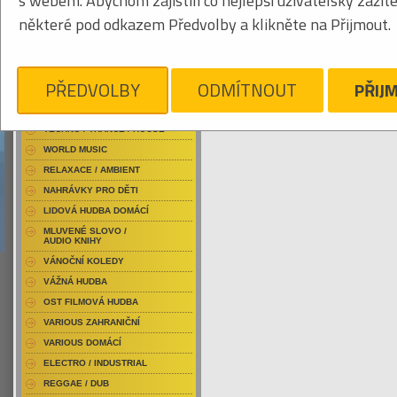
s webem. Abychom zajistili co nejlepší uživatelský zážit
RAP / HIP HOP DOMÁCÍ
některé pod odkazem Předvolby a klikněte na Přijmout.
RAP / HIP HOP ZAHRANIČNÍ
BLU-RAY / HUDBA
Tabulkový výpis
DVD / HUDBA
PŘEDVOLBY
ODMÍTNOUT
PŘIJ
CEPHALIC CARNAGE
PUNK / HARDCORE
ACID JAZZ / TRIP HOP
Je nám líto, ale pro daný žánr/kategorii n
TECHNO / TRANCE / HOUSE
WORLD MUSIC
RELAXACE / AMBIENT
NAHRÁVKY PRO DĚTI
LIDOVÁ HUDBA DOMÁCÍ
MLUVENÉ SLOVO /
AUDIO KNIHY
VÁNOČNÍ KOLEDY
VÁŽNÁ HUDBA
OST FILMOVÁ HUDBA
VARIOUS ZAHRANIČNÍ
VARIOUS DOMÁCÍ
ELECTRO / INDUSTRIAL
REGGAE / DUB