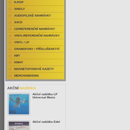
K-POP
SINGLY
AUDIOFILSKÉ NAHRÁVKY
SACD
CD/REFERENČNÍ NAHRÁVKY
VINYL/REFERENČNÍ NAHRÁVKY
VINYL / LP
GRAMOFONY / PŘÍSLUŠENSTVÍ
HIFI
KNIHY
MAGNETOFONOVÉ KAZETY
MERCHANDISING
AKČNÍ
NABÍDKA
Akční nabídka LP
Universal Music
Akční nabídka Edel