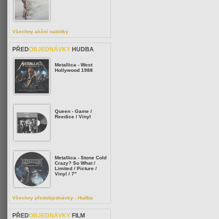
Všechny akční nabídky
PŘED
OBJEDNÁVKY
HUDBA
Metallica - West
Hollywood 1988
Queen - Game /
Reedice / Vinyl
Metallica - Stone Cold
Crazy? So What /
Limited / Picture /
Vinyl / 7"
Všechny předobjednávky - Hudba
PŘED
OBJEDNÁVKY
FILM