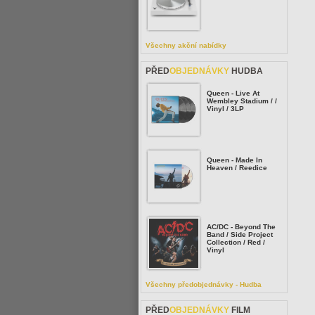
Všechny akční nabídky
PŘED
OBJEDNÁVKY
HUDBA
Queen - Live At
Wembley Stadium / /
Vinyl / 3LP
Queen - Made In
Heaven / Reedice
AC/DC - Beyond The
Band / Side Project
Collection / Red /
Vinyl
Všechny předobjednávky - Hudba
PŘED
OBJEDNÁVKY
FILM