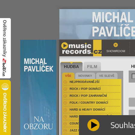
SHOWROOM
HUDBA
FILM
H
VŠE
NOVINKY
VE SLEVĚ
NEJPRODÁVANĚJŠÍ
ROCK / POP DOMÁCÍ
ROCK / POP ZAHRANIČNÍ
FOLK / COUNTRY DOMÁCÍ
HARD & HEAVY DOMÁCÍ
HARD & HEAVY ZAHRANIČNÍ
Souhla
COUNTRY
JAZZ / BLUES