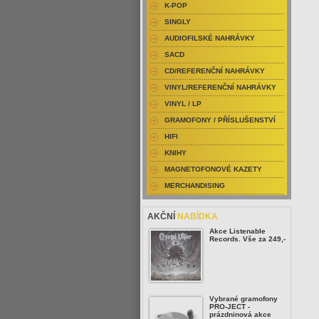
K-POP
SINGLY
AUDIOFILSKÉ NAHRÁVKY
SACD
CD/REFERENČNÍ NAHRÁVKY
VINYL/REFERENČNÍ NAHRÁVKY
VINYL / LP
GRAMOFONY / PŘÍSLUŠENSTVÍ
HIFI
KNIHY
MAGNETOFONOVÉ KAZETY
MERCHANDISING
AKČNÍ
NABÍDKA
Akce Listenable
Records. Vše za 249,-
Vybrané gramofony
PRO-JECT -
prázdninová akce