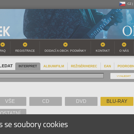
CZ |
CZ |
SK |
FAQ
REGISTRACE
DODACÍ A OBCH. PODMÍNKY
KONTAKT
O NÁS
LEDAT
INTERPRET
ALBUM/FILM
REŽISÉR/HEREC
EAN
PODROB
VŠE
CD
DVD
BLU-RAY
OSTATNÍ
s se soubory cookies
A
B
C
D
E
F
G
H
I
J
K
L
M
N
O
P
Q
R
S
T
U