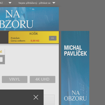
 Kč
Nejste přihlášený
-
přihlásit se
 Kč
Log-in
 EUR
Uživ. jméno:
KOŠÍK
Podrobnosti
Položek:
Heslo:
Cena celkem:
0,00
Kč
NĚ
Registrace
Zapomenuté heslo?
VINYL
4K UHD
Close
V
W
X
Y
Z
Vše