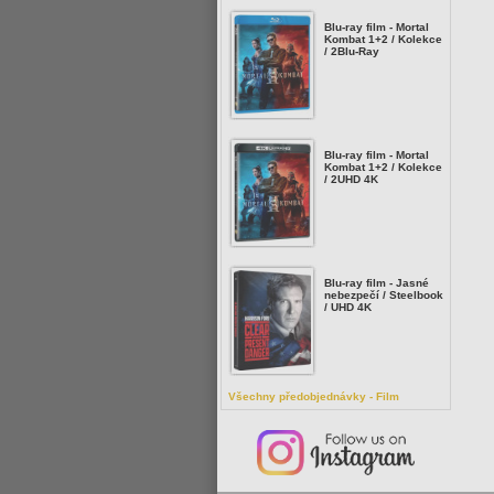
Blu-ray film - Mortal
Kombat 1+2 / Kolekce
/ 2Blu-Ray
Blu-ray film - Mortal
Kombat 1+2 / Kolekce
/ 2UHD 4K
Blu-ray film - Jasné
nebezpečí / Steelbook
/ UHD 4K
Všechny předobjednávky - Film