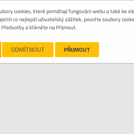
bory cookies, které pomáhají fungování webu a také ke sle
Seřadit podle:
jmén
stili co nejlepší uživatelský zážitek, povolte soubory cook
Tabulkový výpis
Předvolby a klikněte na Přijmout.
EPHALIC CARNAGE
ám líto, ale pro daný žánr/kategorii nejsou v katalogu žádné položky.
Zrušit filtr
ODMÍTNOUT
PŘIJMOUT