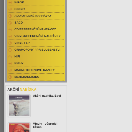
K-POP
SINGLY
AUDIOFILSKÉ NAHRÁVKY
SACD
CD/REFERENČNÍ NAHRÁVKY
VINYL/REFERENČNÍ NAHRÁVKY
VINYL / LP
GRAMOFONY / PŘÍSLUŠENSTVÍ
HIFI
KNIHY
MAGNETOFONOVÉ KAZETY
MERCHANDISING
AKČNÍ
NABÍDKA
Akční nabídka Edel
Vinyly - výprodej
zásob