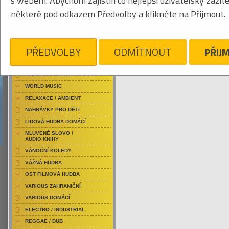
s webem. Abychom zajistili co nejlepší uživatelský zážit
RAP / HIP HOP DOMÁCÍ
některé pod odkazem Předvolby a klikněte na Přijmout.
RAP / HIP HOP ZAHRANIČNÍ
BLU-RAY / HUDBA
Tabulkový výpis
DVD / HUDBA
PŘEDVOLBY
ODMÍTNOUT
PŘIJ
CEPHALIC CARNAGE
PUNK / HARDCORE
ACID JAZZ / TRIP HOP
Je nám líto, ale pro daný žánr/kategorii n
TECHNO / TRANCE / HOUSE
WORLD MUSIC
RELAXACE / AMBIENT
NAHRÁVKY PRO DĚTI
LIDOVÁ HUDBA DOMÁCÍ
MLUVENÉ SLOVO /
AUDIO KNIHY
VÁNOČNÍ KOLEDY
VÁŽNÁ HUDBA
OST FILMOVÁ HUDBA
VARIOUS ZAHRANIČNÍ
VARIOUS DOMÁCÍ
ELECTRO / INDUSTRIAL
REGGAE / DUB