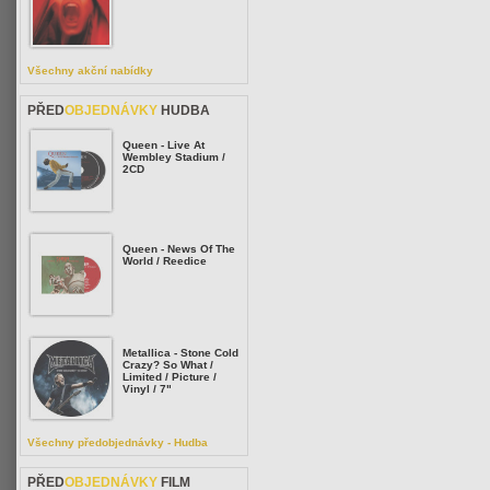
Všechny akční nabídky
PŘED
OBJEDNÁVKY
HUDBA
Queen - Live At
Wembley Stadium /
2CD
Queen - News Of The
World / Reedice
Metallica - Stone Cold
Crazy? So What /
Limited / Picture /
Vinyl / 7"
Všechny předobjednávky - Hudba
PŘED
OBJEDNÁVKY
FILM