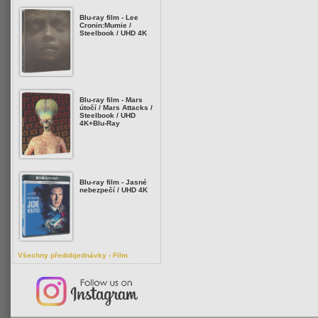
Blu-ray film - Lee
Cronin:Mumie /
Steelbook / UHD 4K
Blu-ray film - Mars
útočí / Mars Attacks /
Steelbook / UHD
4K+Blu-Ray
Blu-ray film - Jasné
nebezpečí / UHD 4K
Všechny předobjednávky - Film