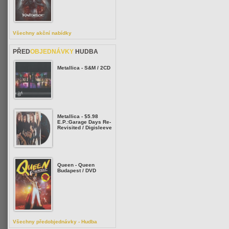
Všechny akční nabídky
PŘED
OBJEDNÁVKY
HUDBA
Metallica - S&M / 2CD
Metallica - $5.98
E.P.:Garage Days Re-
Revisited / Digisleeve
Queen - Queen
Budapest / DVD
Všechny předobjednávky - Hudba