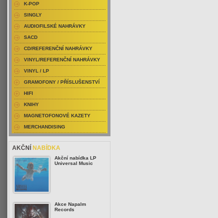
K-POP
SINGLY
AUDIOFILSKÉ NAHRÁVKY
SACD
CD/REFERENČNÍ NAHRÁVKY
VINYL/REFERENČNÍ NAHRÁVKY
VINYL / LP
GRAMOFONY / PŘÍSLUŠENSTVÍ
HIFI
KNIHY
MAGNETOFONOVÉ KAZETY
MERCHANDISING
AKČNÍ
NABÍDKA
Akční nabídka LP
Universal Music
Akce Napalm
Records