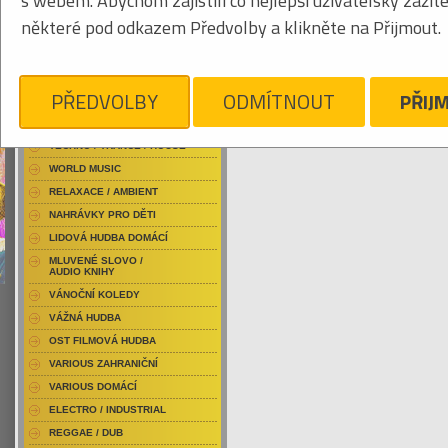
s webem. Abychom zajistili co nejlepší uživatelský zážit
RAP / HIP HOP DOMÁCÍ
některé pod odkazem Předvolby a klikněte na Přijmout.
RAP / HIP HOP ZAHRANIČNÍ
BLU-RAY / HUDBA
Tabulkový výpis
DVD / HUDBA
PŘEDVOLBY
ODMÍTNOUT
PŘIJ
CEPHALIC CARNAGE
PUNK / HARDCORE
ACID JAZZ / TRIP HOP
Je nám líto, ale pro daný žánr/kategorii n
TECHNO / TRANCE / HOUSE
WORLD MUSIC
RELAXACE / AMBIENT
NAHRÁVKY PRO DĚTI
LIDOVÁ HUDBA DOMÁCÍ
MLUVENÉ SLOVO /
AUDIO KNIHY
VÁNOČNÍ KOLEDY
VÁŽNÁ HUDBA
OST FILMOVÁ HUDBA
VARIOUS ZAHRANIČNÍ
VARIOUS DOMÁCÍ
ELECTRO / INDUSTRIAL
REGGAE / DUB