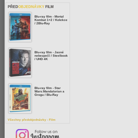
PŘED
OBJEDNÁVKY
FILM
Blu-ray film - Mortal
Kombat 1+2 / Kolekce
/ 2Blu-Ray
Blu-ray film - Jasné
nebezpečí / Steelbook
/ UHD 4K
Blu-ray film - Star
Wars:Mandalorian a
Grogu / Blu-Ray
Všechny předobjednávky - Film