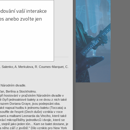
dování vaší interakce
ies anebo zvolte jen
DVD k dodání ihned
tohoto titulu:
Hlídat ≫
, I. Salenko, A. Merkulova, R. Coumes-Marquet, C.
 Národním divadle.
ďan, Berlína a Stockholmu.
při hostování v pražském Národním divadle v
 čtyři jednoaktové balety a ve dvou z nich také
, Obrazem Doriana Graye, jsou podepsáni oba.
také napsal hudbu k jednomu baletu (Toccata) a
 souffle de l'esprit (Dech duše) vznikla v roce
bami a malbami Leonarda da Vinciho, které také
áví mikropříběhy jednotlivců i dvojic, které se
k, stejně jako jeden tón... Kam se balet dostane, je
 něho září z jeviště." Dílo vzniklo pro New York