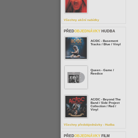
Všechny akční nabídky
PŘED
OBJEDNÁVKY
HUDBA
AC/DC - Basement
Tracks / Blue / Vinyl
Queen - Game /
Reedice
AC/DC - Beyond The
Band / Side Project
Collection / Red /
Vinyl
Všechny předobjednávky - Hudba
PŘED
OBJEDNÁVKY
FILM