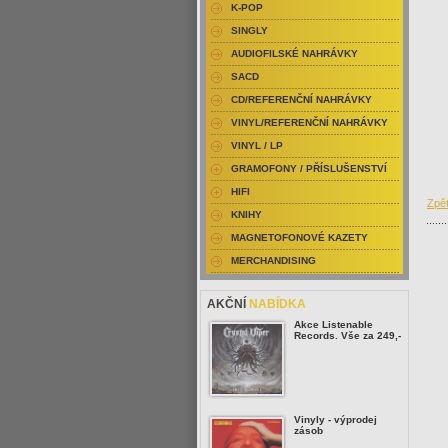
K-POP
SINGLY
AUDIOFILSKÉ NAHRÁVKY
SACD
CD/REFERENČNÍ NAHRÁVKY
VINYL/REFERENČNÍ NAHRÁVKY
VINYL / LP
GRAMOFONY / PŘÍSLUŠENSTVÍ
HIFI
Zpět
KNIHY
MAGNETOFONOVÉ KAZETY
MERCHANDISING
AKČNÍ
NABÍDKA
Akce Listenable
Records. Vše za 249,-
Vinyly - výprodej
zásob