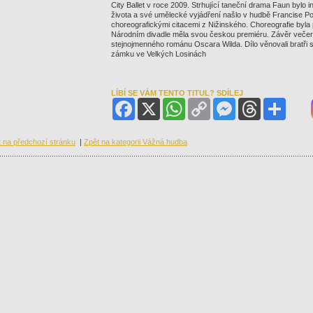
City Ballet v roce 2009. Strhující taneční drama Faun bylo
života a své umělecké vyjádření našlo v hudbě Francise 
choreografickými citacemi z Nižinského. Choreografie byl
Národním divadle měla svou českou premiéru. Závěr večer
stejnojmenného románu Oscara Wilda. Dílo věnovali bratři s
zámku ve Velkých Losinách
LÍBÍ SE VÁM TENTO TITUL? SDÍLEJ
Facebook
X
WhatsApp
Copy
Messenger
Threads
Share
Link
 na předchozí stránku
|
Zpět na kategorii Vážná hudba