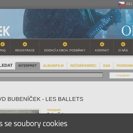
CZ |
CZ |
SK |
FAQ
REGISTRACE
DODACÍ A OBCH. PODMÍNKY
KONTAKT
O NÁS
LEDAT
INTERPRET
ALBUM/FILM
REŽISÉR/HEREC
EAN
PODROB
VD BUBENÍČEK - LES BALLETS
interpret
Bubeníček
s se soubory cookies
název
Les Ballets
EAN