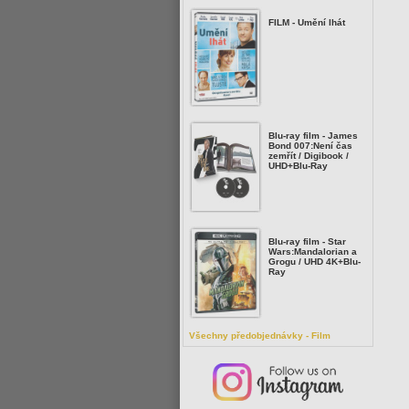
FILM - Umění lhát
Blu-ray film - James
Bond 007:Není čas
zemřít / Digibook /
UHD+Blu-Ray
Blu-ray film - Star
Wars:Mandalorian a
Grogu / UHD 4K+Blu-
Ray
Všechny předobjednávky - Film