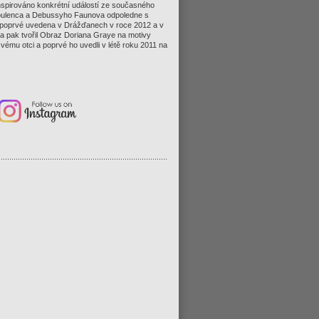
 inspirováno konkrétní událostí ze současného
Poulenca a Debussyho Faunova odpoledne s
a poprvé uvedena v Drážďanech v roce 2012 a v
a pak tvořil Obraz Doriana Graye na motivy
vému otci a poprvé ho uvedli v létě roku 2011 na