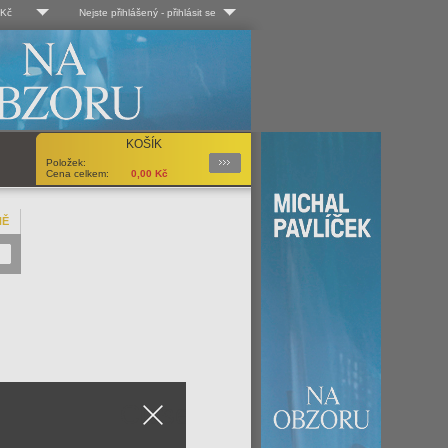
 Kč
Nejste přihlášený
-
přihlásit se
 Kč
Log-in
 EUR
Uživ. jméno:
KOŠÍK
Podrobnosti
Položek:
Heslo:
Cena celkem:
0,00
Kč
NĚ
Registrace
Zapomenuté heslo?
Close