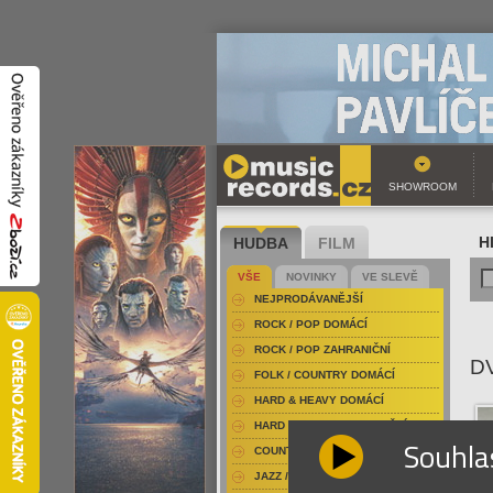
SHOWROOM
HUDBA
FILM
H
VŠE
NOVINKY
VE SLEVĚ
NEJPRODÁVANĚJŠÍ
ROCK / POP DOMÁCÍ
ROCK / POP ZAHRANIČNÍ
D
FOLK / COUNTRY DOMÁCÍ
HARD & HEAVY DOMÁCÍ
HARD & HEAVY ZAHRANIČNÍ
Souhla
COUNTRY
JAZZ / BLUES