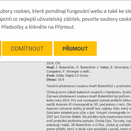
8594161152033
bory cookies, které pomáhají fungování webu a také ke sle
stili co nejlepší uživatelský zážitek, povolte soubory cook
Předvolby a klikněte na Přijmout.
99,00 Kč
Klikněte pro zvětšení
ODMÍTNOUT
PŘIJMOUT
Hlídací pes
Nechte se snadno informovat o změnách ceny a dostupnosti 
2014, ČR,
Hrají:
J. Bubeníček, O. Bubeníček J. Vallejo, E. Vostrotina
Cangialosi, F. Voranger a další...
Zvuk:
Dolby Digital 2,0 česky
Obraz:
16:9
Taneční představení souboru bratří Bubeníčků v pražském
Účinkují první sólisté baletních souborů z Hamburku, Dráž
Záznam představení souboru bratří Bubeníčků byl pořízen 
lednu roku 2014. Pro své vystoupení vybrali umělečtí šéfové
tančili. Autorem tří choreografií je Jiří, pod jednou z nich
Autorem výtvarné složky je téměř bez výjimky Otto, který 
části jeho skladeb jsou užity v jiné. Vstupní choreografie Le
2007 pro Zürcher Ballett. Na počátku byla inspirována kres
tvoří protiváhu jevištnímu pohybu. Druhá část, Toccata, vypr
potkávají i míjejí. Jiří Bubeníček o ní říká: „Dotyk je začáte
potom příběh, který si divák sám poskládá z pocitů, které na