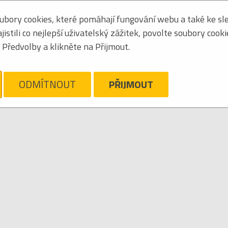
bory cookies, které pomáhají fungování webu a také ke sle
Seřadit podle:
jmén
stili co nejlepší uživatelský zážitek, povolte soubory cook
Obrázkový výpis
Předvolby a klikněte na Přijmout.
ELZEBONG
ám líto, ale pro daný žánr/kategorii nejsou v katalogu žádné položky.
Zrušit filtr
ODMÍTNOUT
PŘIJMOUT