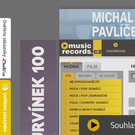
SHOWROOM
HUDBA
FILM
H
VŠE
NOVINKY
VE SLEVĚ
NEJPRODÁVANĚJŠÍ
ROCK / POP DOMÁCÍ
ROCK / POP ZAHRANIČNÍ
FOLK / COUNTRY DOMÁCÍ
HARD & HEAVY DOMÁCÍ
HARD & HEAVY ZAHRANIČNÍ
Souhla
COUNTRY
JAZZ / BLUES