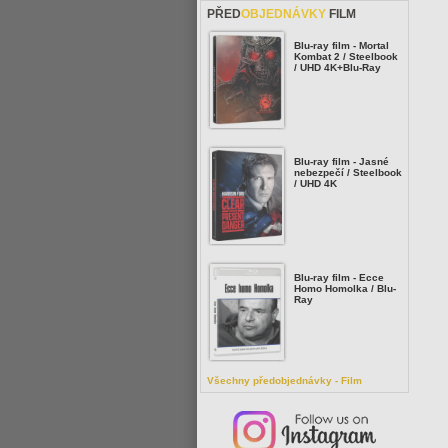
PŘED
OBJEDNÁVKY
FILM
Blu-ray film - Mortal
Kombat 2 / Steelbook
/ UHD 4K+Blu-Ray
Blu-ray film - Jasné
nebezpečí / Steelbook
/ UHD 4K
Blu-ray film - Ecce
Homo Homolka / Blu-
Ray
Všechny předobjednávky - Film