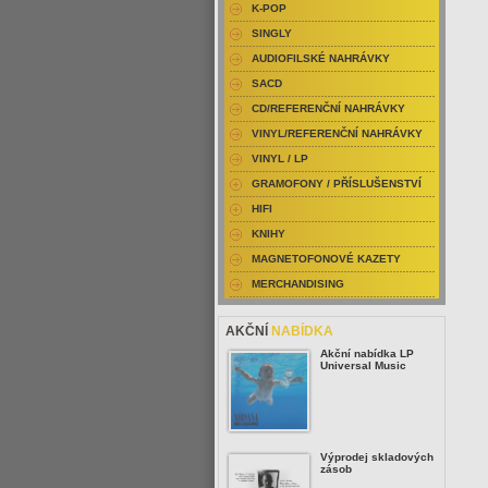
K-POP
SINGLY
AUDIOFILSKÉ NAHRÁVKY
SACD
CD/REFERENČNÍ NAHRÁVKY
VINYL/REFERENČNÍ NAHRÁVKY
VINYL / LP
GRAMOFONY / PŘÍSLUŠENSTVÍ
HIFI
KNIHY
MAGNETOFONOVÉ KAZETY
MERCHANDISING
AKČNÍ
NABÍDKA
Akční nabídka LP
Universal Music
Výprodej skladových
zásob