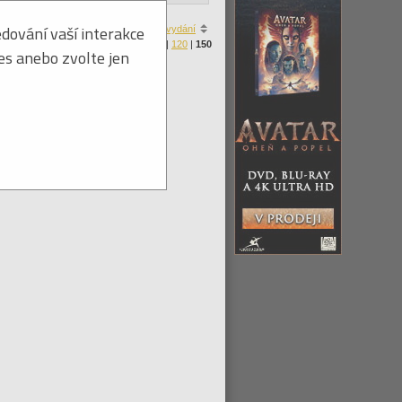
dování vaší interakce
a
|
ceny
|
zboží skladem
|
roku vydání
Produktů na stránku:
30
|
60
|
90
|
120
|
150
ies anebo zvolte jen