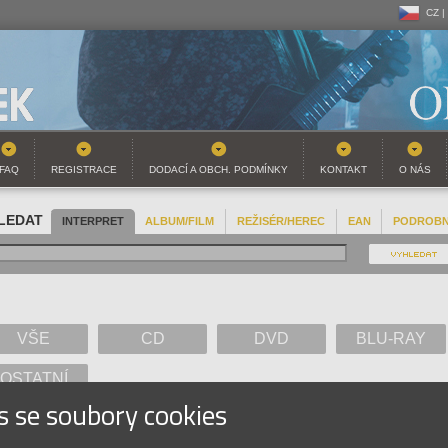
CZ |
CZ |
SK |
FAQ
REGISTRACE
DODACÍ A OBCH. PODMÍNKY
KONTAKT
O NÁS
LEDAT
INTERPRET
ALBUM/FILM
REŽISÉR/HEREC
EAN
PODROB
VŠE
CD
DVD
BLU-RAY
OSTATNÍ
s se soubory cookies
A
B
C
D
E
F
G
H
I
J
K
L
M
N
O
P
Q
R
S
T
U