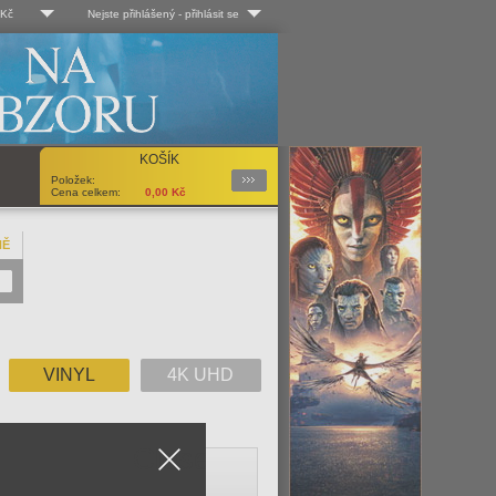
 Kč
Nejste přihlášený
-
přihlásit se
 Kč
Log-in
 EUR
Uživ. jméno:
KOŠÍK
Podrobnosti
Položek:
Heslo:
Cena celkem:
0,00
Kč
NĚ
Registrace
Zapomenuté heslo?
VINYL
4K UHD
Close
V
W
X
Y
Z
Vše