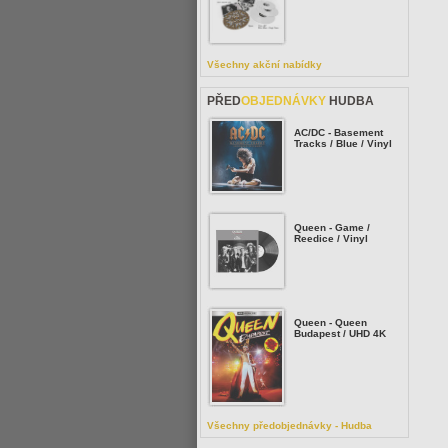
Všechny akční nabídky
PŘED
OBJEDNÁVKY
HUDBA
AC/DC - Basement
Tracks / Blue / Vinyl
Queen - Game /
Reedice / Vinyl
Queen - Queen
Budapest / UHD 4K
Všechny předobjednávky - Hudba