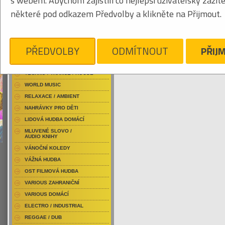
s webem. Abychom zajistili co nejlepší uživatelský zážit
RAP / HIP HOP DOMÁCÍ
některé pod odkazem Předvolby a klikněte na Přijmout.
RAP / HIP HOP ZAHRANIČNÍ
BLU-RAY / HUDBA
Tabulkový výpis
DVD / HUDBA
PŘEDVOLBY
ODMÍTNOUT
PŘIJ
BELZEBONG
PUNK / HARDCORE
ACID JAZZ / TRIP HOP
Je nám líto, ale pro daný žánr/kategorii n
TECHNO / TRANCE / HOUSE
WORLD MUSIC
RELAXACE / AMBIENT
NAHRÁVKY PRO DĚTI
LIDOVÁ HUDBA DOMÁCÍ
MLUVENÉ SLOVO /
AUDIO KNIHY
VÁNOČNÍ KOLEDY
VÁŽNÁ HUDBA
OST FILMOVÁ HUDBA
VARIOUS ZAHRANIČNÍ
VARIOUS DOMÁCÍ
ELECTRO / INDUSTRIAL
REGGAE / DUB