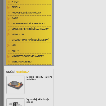
K-POP
SINGLY
AUDIOFILSKÉ NAHRÁVKY
SACD
CD/REFERENČNÍ NAHRÁVKY
VINYL/REFERENČNÍ NAHRÁVKY
VINYL / LP
GRAMOFONY / PŘÍSLUŠENSTVÍ
HIFI
KNIHY
MAGNETOFONOVÉ KAZETY
MERCHANDISING
AKČNÍ
NABÍDKA
Mobile Fidelity - akční
nabídka
Výprodej skladových
zásob