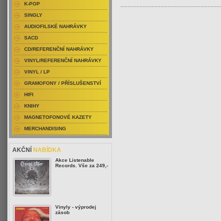
K-POP
SINGLY
AUDIOFILSKÉ NAHRÁVKY
SACD
CD/REFERENČNÍ NAHRÁVKY
VINYL/REFERENČNÍ NAHRÁVKY
VINYL / LP
GRAMOFONY / PŘÍSLUŠENSTVÍ
HIFI
KNIHY
MAGNETOFONOVÉ KAZETY
MERCHANDISING
AKČNÍ
NABÍDKA
Akce Listenable
Records. Vše za 249,-
Vinyly - výprodej
zásob