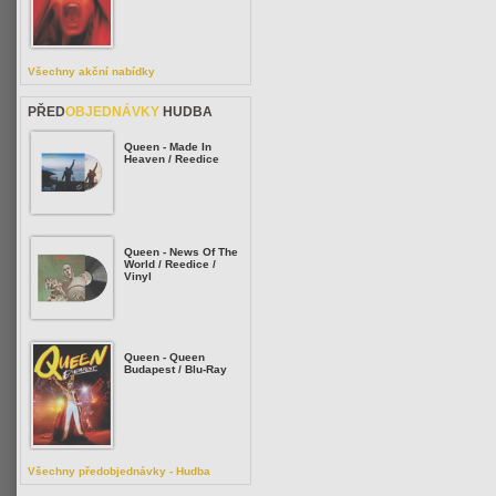
Všechny akční nabídky
PŘED
OBJEDNÁVKY
HUDBA
Queen - Made In
Heaven / Reedice
Queen - News Of The
World / Reedice /
Vinyl
Queen - Queen
Budapest / Blu-Ray
Všechny předobjednávky - Hudba