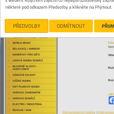
s webem. Abychom zajistili co nejlepší uživatelský zážit
RAP / HIP HOP DOMÁCÍ
007
některé pod odkazem Předvolby a klikněte na Přijmout.
RAP / HIP HOP ZAHRANIČNÍ
BLU-RAY / HUDBA
DVD / HUDBA
Klikněte pro zvětšení
39
PŘEDVOLBY
ODMÍTNOUT
PŘIJ
PUNK / HARDCORE
ACID JAZZ / TRIP HOP
TECHNO / TRANCE / HOUSE
Hlíd
WORLD MUSIC
Nech
RELAXACE / AMBIENT
NAHRÁVKY PRO DĚTI
Skla
LIDOVÁ HUDBA DOMÁCÍ
MLUVENÉ SLOVO /
Bud
AUDIO KNIHY
VÁNOČNÍ KOLEDY
Rok
VÁŽNÁ HUDBA
OST FILMOVÁ HUDBA
VARIOUS ZAHRANIČNÍ
LÍB
VARIOUS DOMÁCÍ
ELECTRO / INDUSTRIAL
REGGAE / DUB
Zpět na předchozí stránku
|
Zpět na kate