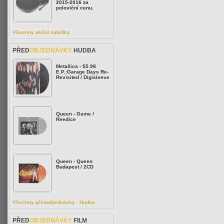
2015-2016 za
poloviční cenu.
Všechny akční nabídky
PŘED
OBJEDNÁVKY
HUDBA
Metallica - $5.98
E.P.:Garage Days Re-
Revisited / Digisleeve
Queen - Game /
Reedice
Queen - Queen
Budapest / 2CD
Všechny předobjednávky - Hudba
PŘED
OBJEDNÁVKY
FILM