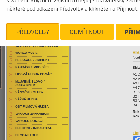
s webem. Abychom zajistili co nejlepší uživatelský zážit
RAP / HIP HOP DOMÁCÍ
871
některé pod odkazem Předvolby a klikněte na Přijmout.
RAP / HIP HOP ZAHRANIČNÍ
BLU-RAY / HUDBA
DVD / HUDBA
Klikněte pro zvětšení
62
PŘEDVOLBY
ODMÍTNOUT
PŘIJ
PUNK / HARDCORE
ACID JAZZ / TRIP HOP
TECHNO / TRANCE / HOUSE
Hlíd
WORLD MUSIC
Nech
RELAXACE / AMBIENT
NAHRÁVKY PRO DĚTI
Skla
A1 D
LIDOVÁ HUDBA DOMÁCÍ
A2 
MLUVENÉ SLOVO /
A3 T
AUDIO KNIHY
A4 7
B1 S
VÁNOČNÍ KOLEDY
B2 I
VÁŽNÁ HUDBA
B3 N
B4 G
OST FILMOVÁ HUDBA
Rok
VARIOUS ZAHRANIČNÍ
Rok 
VARIOUS DOMÁCÍ
ELECTRO / INDUSTRIAL
LÍB
REGGAE / DUB