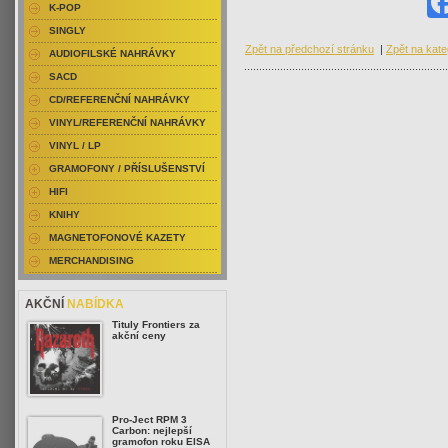
K-POP
SINGLY
Zpět na předchozí stránku
|
Zpět na kate
AUDIOFILSKÉ NAHRÁVKY
SACD
CD/REFERENČNÍ NAHRÁVKY
VINYL/REFERENČNÍ NAHRÁVKY
VINYL / LP
GRAMOFONY / PŘÍSLUŠENSTVÍ
HIFI
KNIHY
MAGNETOFONOVÉ KAZETY
MERCHANDISING
AKČNÍ
NABÍDKA
Tituly Frontiers za
akční ceny
Pro-Ject RPM 3
Carbon: nejlepší
gramofon roku EISA