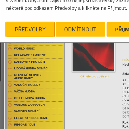
s webem. Abychom zajistili co nejlepší uživatelský zážit
RAP / HIP HOP DOMÁCÍ
080
některé pod odkazem Předvolby a klikněte na Přijmout.
RAP / HIP HOP ZAHRANIČNÍ
BLU-RAY / HUDBA
DVD / HUDBA
Klikněte pro zvětšení
1 
PŘEDVOLBY
ODMÍTNOUT
PŘIJ
PUNK / HARDCORE
ACID JAZZ / TRIP HOP
TECHNO / TRANCE / HOUSE
WORLD MUSIC
RELAXACE / AMBIENT
Hlíd
NAHRÁVKY PRO DĚTI
Nech
LIDOVÁ HUDBA DOMÁCÍ
Skla
MLUVENÉ SLOVO /
Klikněte pro zvětšení
AUDIO KNIHY
A1 T
A2 T
VÁNOČNÍ KOLEDY
B1 D
VÁŽNÁ HUDBA
B2 A
C1 T
OST FILMOVÁ HUDBA
C2 A
C3 Y
VARIOUS ZAHRANIČNÍ
D1 F
VARIOUS DOMÁCÍ
D2 D
D3 T
ELECTRO / INDUSTRIAL
Rok
REGGAE / DUB
Rok 