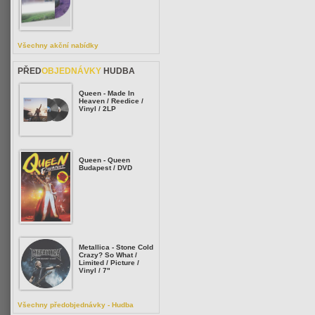
Všechny akční nabídky
PŘED
OBJEDNÁVKY
HUDBA
Queen - Made In
Heaven / Reedice /
Vinyl / 2LP
Queen - Queen
Budapest / DVD
Metallica - Stone Cold
Crazy? So What /
Limited / Picture /
Vinyl / 7"
Všechny předobjednávky - Hudba