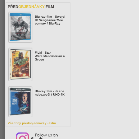
PŘED
OBJEDNÁVKY
FILM
Blu-ray film - Sword
Of Vengeance:Meč
pomsty / Blu-Ray
FILM - Star
Wars:Mandalorian a
Grogu
Blu-ray film - Jasné
nebezpečí / UHD 4K
Všechny předobjednávky - Film