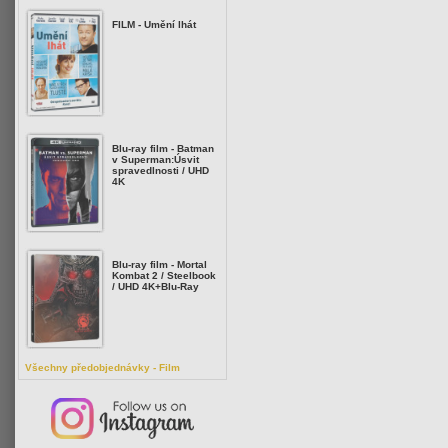
FILM - Umění lhát
Blu-ray film - Batman
v Superman:Úsvit
spravedlnosti / UHD
4K
Blu-ray film - Mortal
Kombat 2 / Steelbook
/ UHD 4K+Blu-Ray
Všechny předobjednávky - Film