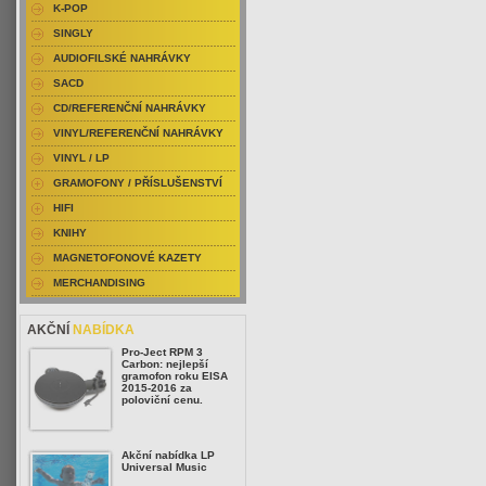
K-POP
SINGLY
AUDIOFILSKÉ NAHRÁVKY
SACD
CD/REFERENČNÍ NAHRÁVKY
VINYL/REFERENČNÍ NAHRÁVKY
VINYL / LP
GRAMOFONY / PŘÍSLUŠENSTVÍ
HIFI
KNIHY
MAGNETOFONOVÉ KAZETY
MERCHANDISING
AKČNÍ
NABÍDKA
Pro-Ject RPM 3
Carbon: nejlepší
gramofon roku EISA
2015-2016 za
poloviční cenu.
Akční nabídka LP
Universal Music