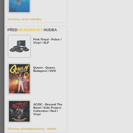
Všechny akční nabídky
PŘED
OBJEDNÁVKY
HUDBA
Pink Floyd - Pulse /
Vinyl / 4LP
Queen - Queen
Budapest / DVD
AC/DC - Beyond The
Band / Side Project
Collection / Red /
Vinyl
Všechny předobjednávky - Hudba