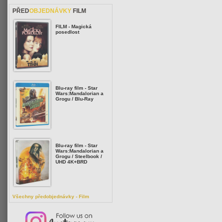
PŘED
OBJEDNÁVKY
FILM
FILM - Magická
posedlost
Blu-ray film - Star
Wars:Mandalorian a
Grogu / Blu-Ray
Blu-ray film - Star
Wars:Mandalorian a
Grogu / Steelbook /
UHD 4K+BRD
Všechny předobjednávky - Film