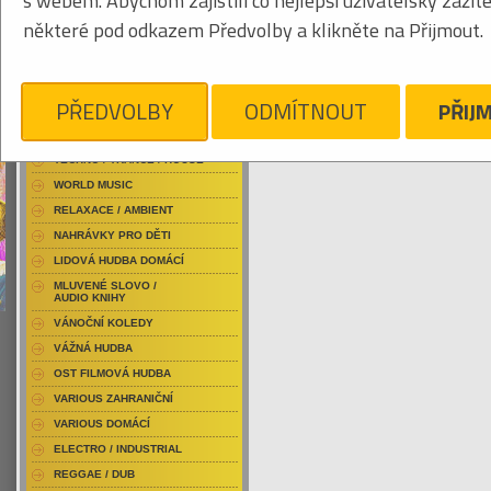
s webem. Abychom zajistili co nejlepší uživatelský zážit
RAP / HIP HOP DOMÁCÍ
některé pod odkazem Předvolby a klikněte na Přijmout.
RAP / HIP HOP ZAHRANIČNÍ
BLU-RAY / HUDBA
Tabulkový výpis
DVD / HUDBA
PŘEDVOLBY
ODMÍTNOUT
PŘIJ
AKELA
PUNK / HARDCORE
ACID JAZZ / TRIP HOP
Je nám líto, ale pro daný žánr/kategorii n
TECHNO / TRANCE / HOUSE
WORLD MUSIC
RELAXACE / AMBIENT
NAHRÁVKY PRO DĚTI
LIDOVÁ HUDBA DOMÁCÍ
MLUVENÉ SLOVO /
AUDIO KNIHY
VÁNOČNÍ KOLEDY
VÁŽNÁ HUDBA
OST FILMOVÁ HUDBA
VARIOUS ZAHRANIČNÍ
VARIOUS DOMÁCÍ
ELECTRO / INDUSTRIAL
REGGAE / DUB