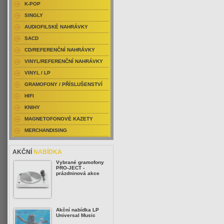
K-POP
SINGLY
AUDIOFILSKÉ NAHRÁVKY
SACD
CD/REFERENČNÍ NAHRÁVKY
VINYL/REFERENČNÍ NAHRÁVKY
VINYL / LP
GRAMOFONY / PŘÍSLUŠENSTVÍ
HIFI
KNIHY
MAGNETOFONOVÉ KAZETY
MERCHANDISING
AKČNÍ
NABÍDKA
Vybrané gramofony
PRO-JECT -
prázdninová akce
Akční nabídka LP
Universal Music