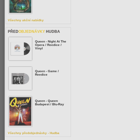
Všechny akční nabídky
PŘED
OBJEDNÁVKY
HUDBA
Queen - Night At The
Opera / Reedice /
Vinyl
Queen - Game /
Reedice
Queen - Queen
Budapest / Blu-Ray
Všechny předobjednávky - Hudba