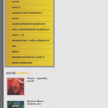
K-POP
SINGLY
AUDIOFILSKÉ NAHRÁVKY
SACD
CD/REFERENČNÍ NAHRÁVKY
VINYL/REFERENČNÍ NAHRÁVKY
VINYL / LP
GRAMOFONY / PŘÍSLUŠENSTVÍ
HIFI
KNIHY
MAGNETOFONOVÉ KAZETY
MERCHANDISING
AKČNÍ
NABÍDKA
Vinyly - výprodej
zásob
Nuclear Blast -
Snížení cen