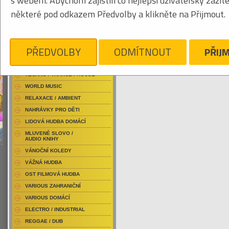
s webem. Abychom zajistili co nejlepší uživatelský zážit
RAP / HIP HOP DOMÁCÍ
některé pod odkazem Předvolby a klikněte na Přijmout.
RAP / HIP HOP ZAHRANIČNÍ
BLU-RAY / HUDBA
Tabulkový výpis
DVD / HUDBA
PŘEDVOLBY
ODMÍTNOUT
PŘIJ
AKELA
PUNK / HARDCORE
ACID JAZZ / TRIP HOP
Je nám líto, ale pro daný žánr/kategorii n
TECHNO / TRANCE / HOUSE
WORLD MUSIC
RELAXACE / AMBIENT
NAHRÁVKY PRO DĚTI
LIDOVÁ HUDBA DOMÁCÍ
MLUVENÉ SLOVO /
AUDIO KNIHY
VÁNOČNÍ KOLEDY
VÁŽNÁ HUDBA
OST FILMOVÁ HUDBA
VARIOUS ZAHRANIČNÍ
VARIOUS DOMÁCÍ
ELECTRO / INDUSTRIAL
REGGAE / DUB