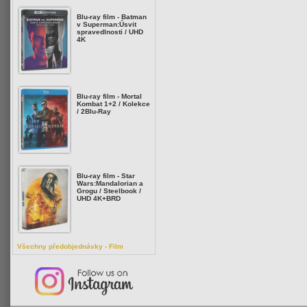
Blu-ray film - Batman
v Superman:Úsvit
spravedlnosti / UHD
4K
Blu-ray film - Mortal
Kombat 1+2 / Kolekce
/ 2Blu-Ray
Blu-ray film - Star
Wars:Mandalorian a
Grogu / Steelbook /
UHD 4K+BRD
Všechny předobjednávky - Film