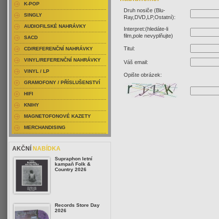
K-POP
Druh nosiče (Blu-
SINGLY
Ray,DVD,LP,Ostatní):
AUDIOFILSKÉ NAHRÁVKY
Interpret:(hledáte-li
film,pole nevyplňujte)
SACD
Titul:
CD/REFERENČNÍ NAHRÁVKY
VINYL/REFERENČNÍ NAHRÁVKY
Váš email:
VINYL / LP
Opište obrázek:
GRAMOFONY / PŘÍSLUŠENSTVÍ
HIFI
KNIHY
MAGNETOFONOVÉ KAZETY
MERCHANDISING
AKČNÍ
NABÍDKA
Supraphon letní
kampaň Folk &
Country 2026
Records Store Day
2026