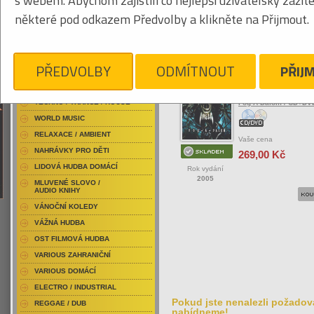
s webem. Abychom zajistili co nejlepší uživatelský zážit
RAP / HIP HOP DOMÁCÍ
některé pod odkazem Předvolby a klikněte na Přijmout.
RAP / HIP HOP ZAHRANIČNÍ
BLU-RAY / HUDBA
Tabulkový výpis
DVD / HUDBA
PŘEDVOLBY
ODMÍTNOUT
PŘIJ
AKELA
PUNK / HARDCORE
ACID JAZZ / TRIP HOP
Akela
TECHNO / TRANCE / HOUSE
Fog-A-Dalom / CD+DV
WORLD MUSIC
RELAXACE / AMBIENT
Vaše cena
NAHRÁVKY PRO DĚTI
269,00 Kč
LIDOVÁ HUDBA DOMÁCÍ
Rok vydání
2005
MLUVENÉ SLOVO /
AUDIO KNIHY
VÁNOČNÍ KOLEDY
VÁŽNÁ HUDBA
OST FILMOVÁ HUDBA
VARIOUS ZAHRANIČNÍ
VARIOUS DOMÁCÍ
ELECTRO / INDUSTRIAL
Pokud jste nenalezli požadova
REGGAE / DUB
nabídneme!