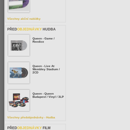
Všechny akční nabídky
PŘED
OBJEDNÁVKY
HUDBA
Queen - Game /
Reedice
Queen - Live At
Wembley Stadium /
2CD
Queen - Queen
Budapest / Vinyl / 3LP
Všechny předobjednávky - Hudba
PŘED
OBJEDNÁVKY
FILM