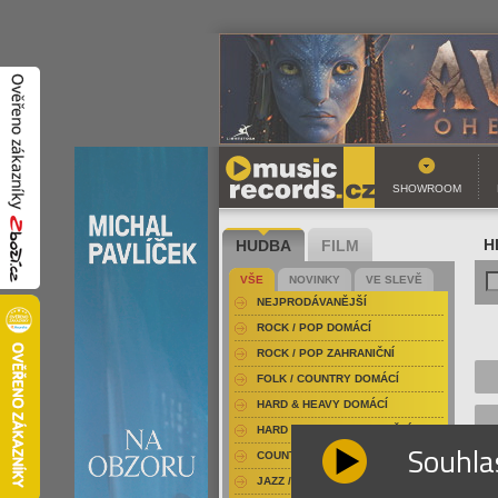
SHOWROOM
HUDBA
FILM
H
VŠE
NOVINKY
VE SLEVĚ
NEJPRODÁVANĚJŠÍ
ROCK / POP DOMÁCÍ
ROCK / POP ZAHRANIČNÍ
FOLK / COUNTRY DOMÁCÍ
HARD & HEAVY DOMÁCÍ
HARD & HEAVY ZAHRANIČNÍ
Souhla
COUNTRY
JAZZ / BLUES