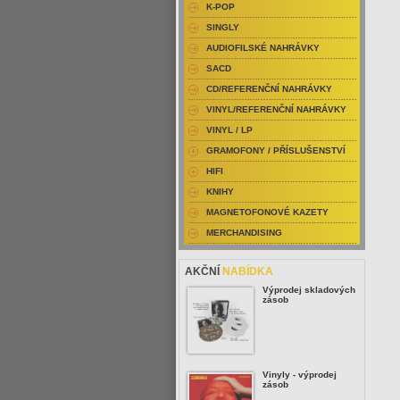
K-POP
SINGLY
AUDIOFILSKÉ NAHRÁVKY
SACD
CD/REFERENČNÍ NAHRÁVKY
VINYL/REFERENČNÍ NAHRÁVKY
VINYL / LP
GRAMOFONY / PŘÍSLUŠENSTVÍ
HIFI
KNIHY
MAGNETOFONOVÉ KAZETY
MERCHANDISING
AKČNÍ
NABÍDKA
Výprodej skladových
zásob
Vinyly - výprodej
zásob