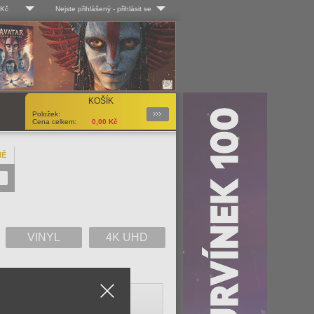
 Kč
Nejste přihlášený
-
přihlásit se
 Kč
Log-in
 EUR
Uživ. jméno:
KOŠÍK
Podrobnosti
Položek:
Heslo:
Cena celkem:
0,00
Kč
NĚ
Registrace
Zapomenuté heslo?
VINYL
4K UHD
Close
V
W
X
Y
Z
Vše