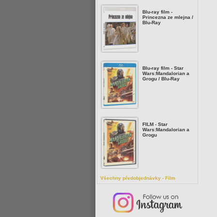
Blu-ray film -
Princezna ze mlejna /
Blu-Ray
Blu-ray film - Star
Wars:Mandalorian a
Grogu / Blu-Ray
FILM - Star
Wars:Mandalorian a
Grogu
Všechny předobjednávky - Film