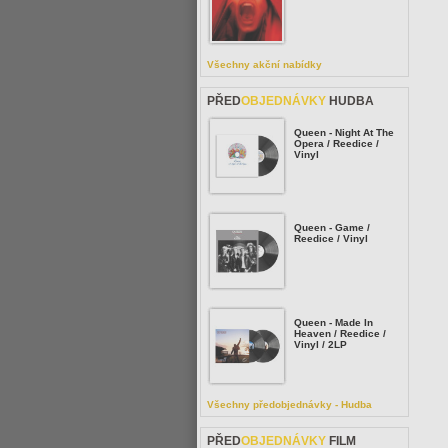
Všechny akční nabídky
PŘED
OBJEDNÁVKY
HUDBA
Queen - Night At The
Opera / Reedice /
Vinyl
Queen - Game /
Reedice / Vinyl
Queen - Made In
Heaven / Reedice /
Vinyl / 2LP
Všechny předobjednávky - Hudba
PŘED
OBJEDNÁVKY
FILM