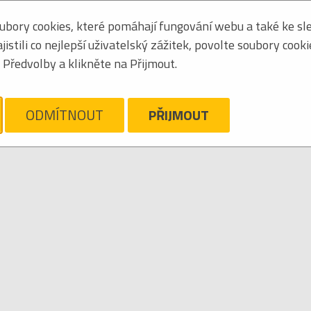
bory cookies, které pomáhají fungování webu a také ke sle
Seřadit podle:
jmén
stili co nejlepší uživatelský zážitek, povolte soubory cook
Tabulkový výpis
Předvolby a klikněte na Přijmout.
KELA
ám líto, ale pro daný žánr/kategorii nejsou v katalogu žádné položky.
Zrušit filtr
ODMÍTNOUT
PŘIJMOUT