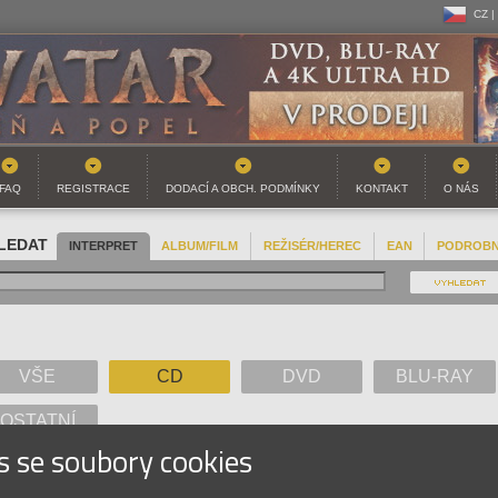
CZ |
CZ |
SK |
FAQ
REGISTRACE
DODACÍ A OBCH. PODMÍNKY
KONTAKT
O NÁS
LEDAT
INTERPRET
ALBUM/FILM
REŽISÉR/HEREC
EAN
PODROB
VŠE
CD
DVD
BLU-RAY
OSTATNÍ
s se soubory cookies
A
B
C
D
E
F
G
H
I
J
K
L
M
N
O
P
Q
R
S
T
U