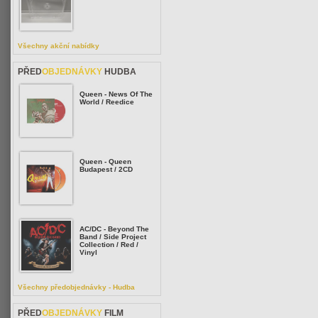
Všechny akční nabídky
PŘED
OBJEDNÁVKY
HUDBA
Queen - News Of The
World / Reedice
Queen - Queen
Budapest / 2CD
AC/DC - Beyond The
Band / Side Project
Collection / Red /
Vinyl
Všechny předobjednávky - Hudba
PŘED
OBJEDNÁVKY
FILM