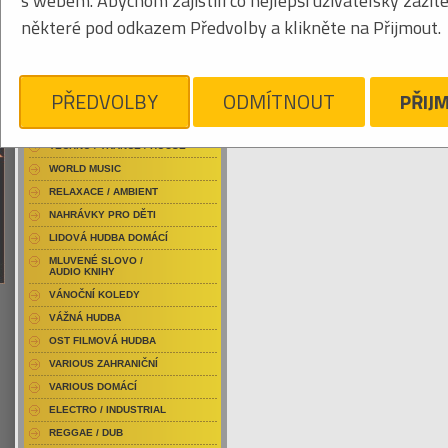
s webem. Abychom zajistili co nejlepší uživatelský zážit
RAP / HIP HOP DOMÁCÍ
některé pod odkazem Předvolby a klikněte na Přijmout.
RAP / HIP HOP ZAHRANIČNÍ
BLU-RAY / HUDBA
Tabulkový výpis
DVD / HUDBA
PŘEDVOLBY
ODMÍTNOUT
PŘIJ
AKELA
PUNK / HARDCORE
ACID JAZZ / TRIP HOP
Je nám líto, ale pro daný žánr/kategorii n
TECHNO / TRANCE / HOUSE
WORLD MUSIC
RELAXACE / AMBIENT
NAHRÁVKY PRO DĚTI
LIDOVÁ HUDBA DOMÁCÍ
MLUVENÉ SLOVO /
AUDIO KNIHY
VÁNOČNÍ KOLEDY
VÁŽNÁ HUDBA
OST FILMOVÁ HUDBA
VARIOUS ZAHRANIČNÍ
VARIOUS DOMÁCÍ
ELECTRO / INDUSTRIAL
REGGAE / DUB