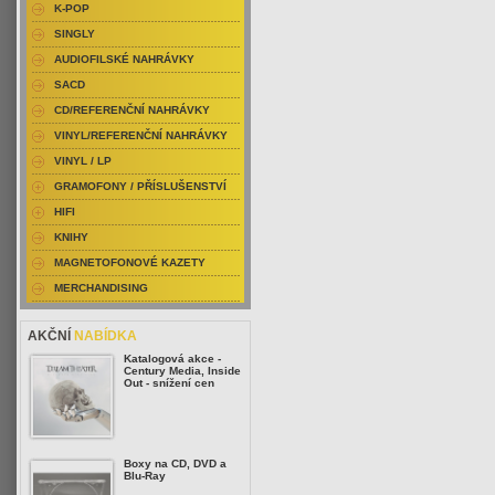
K-POP
SINGLY
AUDIOFILSKÉ NAHRÁVKY
SACD
CD/REFERENČNÍ NAHRÁVKY
VINYL/REFERENČNÍ NAHRÁVKY
VINYL / LP
GRAMOFONY / PŘÍSLUŠENSTVÍ
HIFI
KNIHY
MAGNETOFONOVÉ KAZETY
MERCHANDISING
AKČNÍ
NABÍDKA
Katalogová akce -
Century Media, Inside
Out - snížení cen
Boxy na CD, DVD a
Blu-Ray