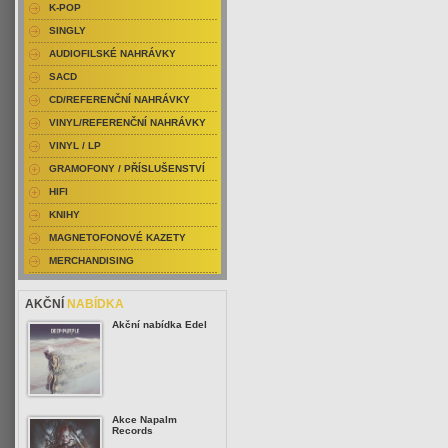
K-POP
SINGLY
AUDIOFILSKÉ NAHRÁVKY
SACD
CD/REFERENČNÍ NAHRÁVKY
VINYL/REFERENČNÍ NAHRÁVKY
VINYL / LP
GRAMOFONY / PŘÍSLUŠENSTVÍ
HIFI
KNIHY
MAGNETOFONOVÉ KAZETY
MERCHANDISING
AKČNÍ
NABÍDKA
Akční nabídka Edel
Akce Napalm
Records