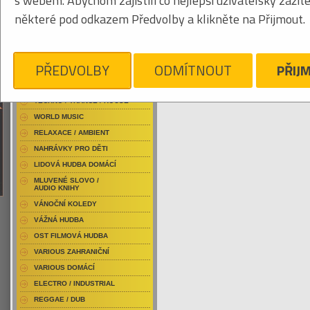
s webem. Abychom zajistili co nejlepší uživatelský zážit
RAP / HIP HOP DOMÁCÍ
některé pod odkazem Předvolby a klikněte na Přijmout.
RAP / HIP HOP ZAHRANIČNÍ
BLU-RAY / HUDBA
Tabulkový výpis
DVD / HUDBA
PŘEDVOLBY
ODMÍTNOUT
PŘIJ
AKELA
PUNK / HARDCORE
ACID JAZZ / TRIP HOP
Je nám líto, ale pro daný žánr/kategorii n
TECHNO / TRANCE / HOUSE
WORLD MUSIC
RELAXACE / AMBIENT
NAHRÁVKY PRO DĚTI
LIDOVÁ HUDBA DOMÁCÍ
MLUVENÉ SLOVO /
AUDIO KNIHY
VÁNOČNÍ KOLEDY
VÁŽNÁ HUDBA
OST FILMOVÁ HUDBA
VARIOUS ZAHRANIČNÍ
VARIOUS DOMÁCÍ
ELECTRO / INDUSTRIAL
REGGAE / DUB