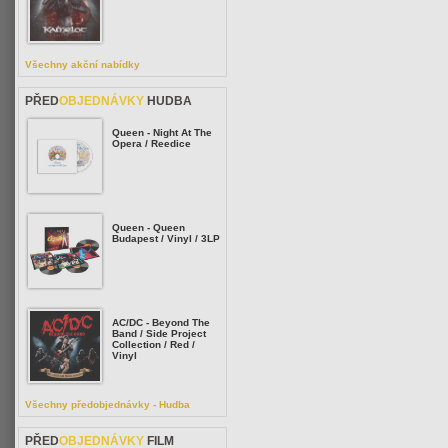
Všechny akční nabídky
PŘED
OBJEDNÁVKY
HUDBA
Queen - Night At The
Opera / Reedice
Queen - Queen
Budapest / Vinyl / 3LP
AC/DC - Beyond The
Band / Side Project
Collection / Red /
Vinyl
Všechny předobjednávky - Hudba
PŘED
OBJEDNÁVKY
FILM