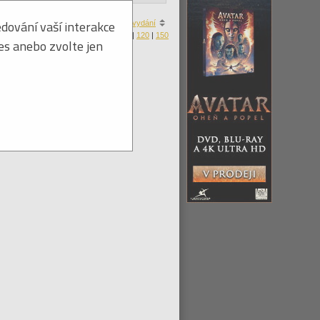
dování vaší interakce
a
|
ceny
|
zboží skladem
|
roku vydání
Produktů na stránku:
30
|
60
|
90
|
120
|
150
ies anebo zvolte jen