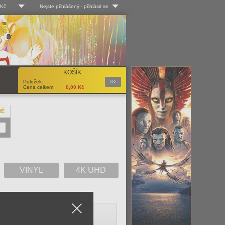
 Kč
Nejste přihlášený
-
přihlásit se
 Kč
Log-in
 EUR
Uživ. jméno:
KOŠÍK
Podrobnosti
Položek:
Heslo:
Cena celkem:
0,00
Kč
NĚ
Registrace
Zapomenuté heslo?
VINYL
4K UHD
Close
V
W
X
Y
Z
Vše