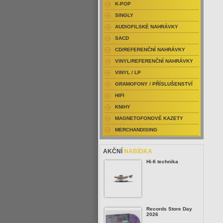
K-POP
SINGLY
AUDIOFILSKÉ NAHRÁVKY
SACD
CD/REFERENČNÍ NAHRÁVKY
VINYL/REFERENČNÍ NAHRÁVKY
VINYL / LP
GRAMOFONY / PŘÍSLUŠENSTVÍ
HIFI
KNIHY
MAGNETOFONOVÉ KAZETY
MERCHANDISING
AKČNÍ
NABÍDKA
Hi-fi technika
Records Store Day
2026