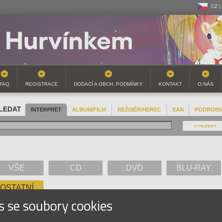
CZ |
CZ |
SK |
FAQ
REGISTRACE
DODACÍ A OBCH. PODMÍNKY
KONTAKT
O NÁS
LEDAT
INTERPRET
ALBUM/FILM
REŽISÉR/HEREC
EAN
PODROB
VŠE
CD
DVD
BLU-RAY
OSTATNÍ
s se soubory cookies
A
B
C
D
E
F
G
H
I
J
K
L
M
N
O
P
Q
R
S
T
U