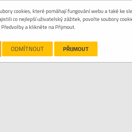
bory cookies, které pomáhají fungování webu a také ke sle
Seřadit podle:
jmén
stili co nejlepší uživatelský zážitek, povolte soubory cook
Tabulkový výpis
Předvolby a klikněte na Přijmout.
RD AND THE MORTAL
ám líto, ale pro daný žánr/kategorii nejsou v katalogu žádné položky.
Zrušit filtr
ODMÍTNOUT
PŘIJMOUT