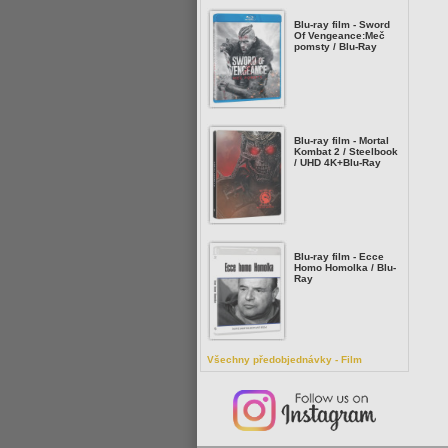
Blu-ray film - Sword
Of Vengeance:Meč
pomsty / Blu-Ray
Blu-ray film - Mortal
Kombat 2 / Steelbook
/ UHD 4K+Blu-Ray
Blu-ray film - Ecce
Homo Homolka / Blu-
Ray
Všechny předobjednávky - Film