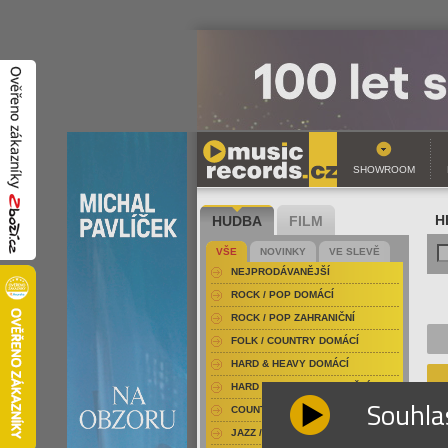
SHOWROOM
HUDBA
FILM
H
VŠE
NOVINKY
VE SLEVĚ
NEJPRODÁVANĚJŠÍ
ROCK / POP DOMÁCÍ
ROCK / POP ZAHRANIČNÍ
FOLK / COUNTRY DOMÁCÍ
HARD & HEAVY DOMÁCÍ
HARD & HEAVY ZAHRANIČNÍ
Souhla
COUNTRY
JAZZ / BLUES