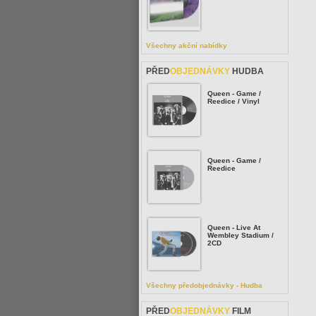
Všechny akční nabídky
PŘED
OBJEDNÁVKY
HUDBA
Queen - Game /
Reedice / Vinyl
Queen - Game /
Reedice
Queen - Live At
Wembley Stadium /
2CD
Všechny předobjednávky - Hudba
PŘED
OBJEDNÁVKY
FILM