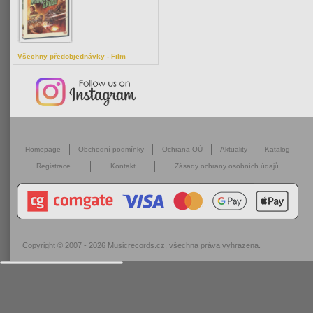
Všechny předobjednávky - Film
Homepage
Obchodní podmínky
Ochrana OÚ
Aktuality
Katalog
Registrace
Kontakt
Zásady ochrany osobních údajů
Copyright © 2007 - 2026
Musicrecords.cz
, všechna práva vyhrazena.