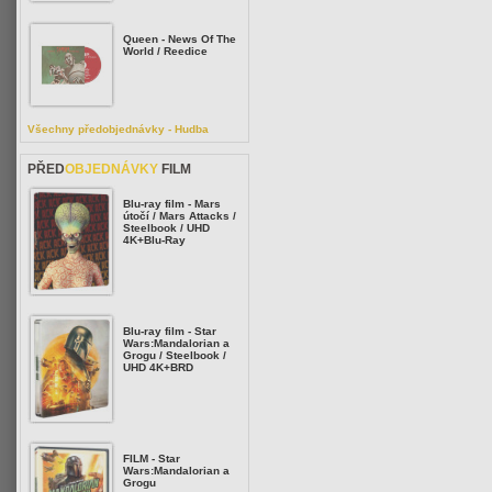
Queen - News Of The
World / Reedice
Všechny předobjednávky - Hudba
PŘED
OBJEDNÁVKY
FILM
Blu-ray film - Mars
útočí / Mars Attacks /
Steelbook / UHD
4K+Blu-Ray
Blu-ray film - Star
Wars:Mandalorian a
Grogu / Steelbook /
UHD 4K+BRD
FILM - Star
Wars:Mandalorian a
Grogu