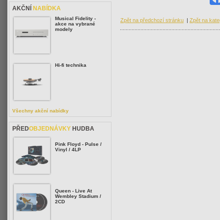
AKČNÍ
NABÍDKA
Musical Fidelity -
Zpět na předchozí stránku
|
Zpět na kateg
akce na vybrané
modely
Hi-fi technika
Všechny akční nabídky
PŘED
OBJEDNÁVKY
HUDBA
Pink Floyd - Pulse /
Vinyl / 4LP
Queen - Live At
Wembley Stadium /
2CD