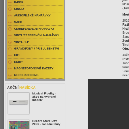
jako
K-POP
klas
(Tad
SINGLY
Mor
AUDIOFILSKÉ NAHRÁVKY
2026
SACD
Reži
Hraj
CD/REFERENČNÍ NAHRÁVKY
Broo
VINYL/REFERENČNÍ NAHRÁVKY
San
Zvu
VINYL / LP
Titu
GRAMOFONY / PŘÍSLUŠENSTVÍ
Obr
Akčn
HIFI
rest
KNIHY
John
turn
MAGNETOFONOVÉ KAZETY
Sním
neko
MERCHANDISING
AKČNÍ
NABÍDKA
Musical Fidelity -
akce na vybrané
modely
Record Store Day
2026 - zásadní tituly