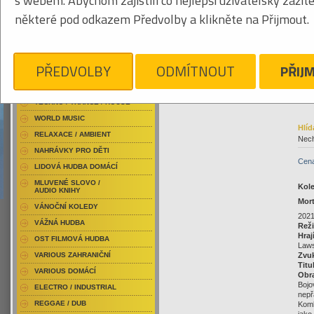
s webem. Abychom zajistili co nejlepší uživatelský zážit
RAP / HIP HOP DOMÁCÍ
859
některé pod odkazem Předvolby a klikněte na Přijmout.
RAP / HIP HOP ZAHRANIČNÍ
BLU-RAY / HUDBA
DVD / HUDBA
99
PŘEDVOLBY
ODMÍTNOUT
PŘIJ
PUNK / HARDCORE
Klikněte pro zvětšení
ACID JAZZ / TRIP HOP
TECHNO / TRANCE / HOUSE
WORLD MUSIC
Hlíd
RELAXACE / AMBIENT
Nech
NAHRÁVKY PRO DĚTI
Cena
LIDOVÁ HUDBA DOMÁCÍ
MLUVENÉ SLOVO /
Kol
AUDIO KNIHY
Mor
VÁNOČNÍ KOLEDY
2021
VÁŽNÁ HUDBA
Rež
Hraj
OST FILMOVÁ HUDBA
Laws
VARIOUS ZAHRANIČNÍ
Zvu
Titu
VARIOUS DOMÁCÍ
Obr
Bojo
ELECTRO / INDUSTRIAL
nepř
REGGAE / DUB
Komb