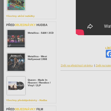
Všechny akční nabídky
PŘED
OBJEDNÁVKY
HUDBA
Metallica - S&M / 2CD
LÍB
Metallica - West
Hollywood 1988
Zpět na předchozí stránku
|
Zpět na kate
Queen - Made In
Heaven / Reedice /
Vinyl / 2LP
Všechny předobjednávky - Hudba
PŘED
OBJEDNÁVKY
FILM