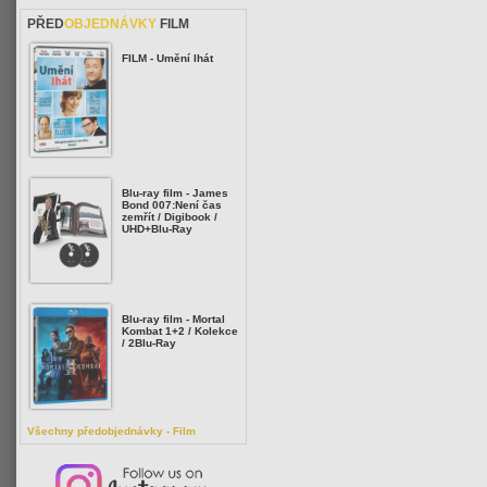
PŘED
OBJEDNÁVKY
FILM
FILM - Umění lhát
Blu-ray film - James
Bond 007:Není čas
zemřít / Digibook /
UHD+Blu-Ray
Blu-ray film - Mortal
Kombat 1+2 / Kolekce
/ 2Blu-Ray
Všechny předobjednávky - Film