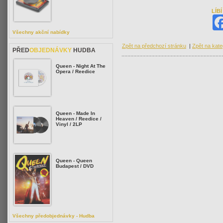
LÍB
Všechny akční nabídky
Zpět na předchozí stránku
|
Zpět na kate
PŘED
OBJEDNÁVKY
HUDBA
Queen - Night At The
Opera / Reedice
Queen - Made In
Heaven / Reedice /
Vinyl / 2LP
Queen - Queen
Budapest / DVD
Všechny předobjednávky - Hudba