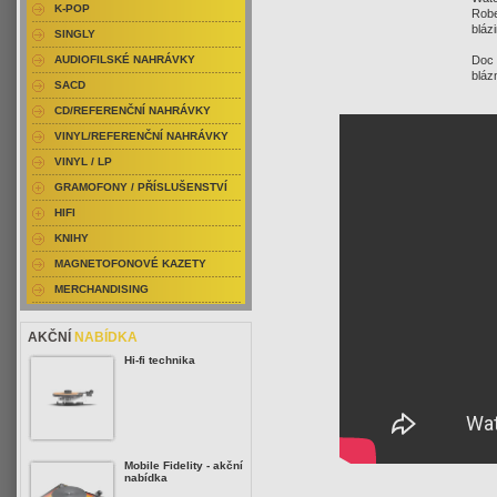
K-POP
Robe
bláz
SINGLY
Doc 
AUDIOFILSKÉ NAHRÁVKY
bláz
SACD
CD/REFERENČNÍ NAHRÁVKY
VINYL/REFERENČNÍ NAHRÁVKY
VINYL / LP
GRAMOFONY / PŘÍSLUŠENSTVÍ
HIFI
KNIHY
MAGNETOFONOVÉ KAZETY
MERCHANDISING
AKČNÍ
NABÍDKA
Hi-fi technika
Mobile Fidelity - akční
nabídka