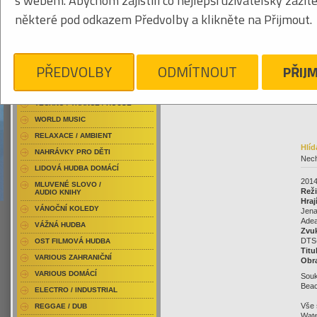
s webem. Abychom zajistili co nejlepší uživatelský zážit
RAP / HIP HOP DOMÁCÍ
859
některé pod odkazem Předvolby a klikněte na Přijmout.
RAP / HIP HOP ZAHRANIČNÍ
BLU-RAY / HUDBA
DVD / HUDBA
20
PŘEDVOLBY
ODMÍTNOUT
PŘIJ
PUNK / HARDCORE
Klikněte pro zvětšení
ACID JAZZ / TRIP HOP
TECHNO / TRANCE / HOUSE
WORLD MUSIC
RELAXACE / AMBIENT
Hlíd
NAHRÁVKY PRO DĚTI
Nech
LIDOVÁ HUDBA DOMÁCÍ
2014
MLUVENÉ SLOVO /
Reži
AUDIO KNIHY
Hraj
VÁNOČNÍ KOLEDY
Jena
Adea
VÁŽNÁ HUDBA
Zvu
DTS-
OST FILMOVÁ HUDBA
Titu
VARIOUS ZAHRANIČNÍ
Obr
VARIOUS DOMÁCÍ
Souk
Beach
ELECTRO / INDUSTRIAL
Vše 
REGGAE / DUB
Wate