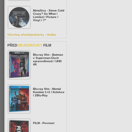
Metallica - Stone Cold
Crazy? So What /
Limited / Picture /
Vinyl / 7"
Všechny předobjednávky - Hudba
PŘED
OBJEDNÁVKY
FILM
Blu-ray film - Batman
v Superman:Úsvit
spravedlnosti / UHD
4K
Blu-ray film - Mortal
Kombat 1+2 / Kolekce
/ 2Blu-Ray
FILM - Pevnost