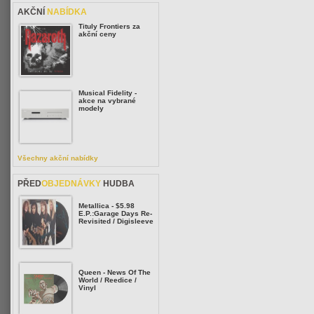
AKČNÍ
NABÍDKA
Tituly Frontiers za
akční ceny
Musical Fidelity -
akce na vybrané
modely
Všechny akční nabídky
PŘED
OBJEDNÁVKY
HUDBA
Metallica - $5.98
E.P.:Garage Days Re-
Revisited / Digisleeve
Queen - News Of The
World / Reedice /
Vinyl