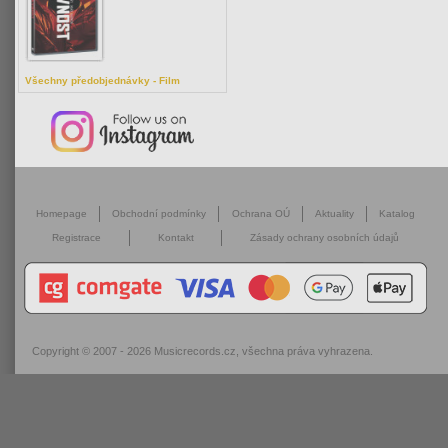
Všechny předobjednávky - Film
Homepage
Obchodní podmínky
Ochrana OÚ
Aktuality
Katalog
Registrace
Kontakt
Zásady ochrany osobních údajů
Copyright © 2007 - 2026
Musicrecords.cz
, všechna práva vyhrazena.