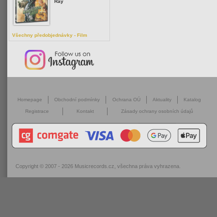
Ray
Všechny předobjednávky - Film
Homepage
Obchodní podmínky
Ochrana OÚ
Aktuality
Katalog
Registrace
Kontakt
Zásady ochrany osobních údajů
Copyright © 2007 - 2026
Musicrecords.cz
, všechna práva vyhrazena.