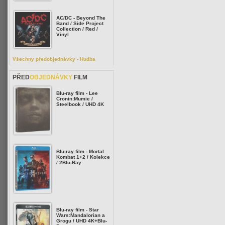
AC/DC - Beyond The
Band / Side Project
Collection / Red /
Vinyl
Všechny předobjednávky - Hudba
PŘED
OBJEDNÁVKY
FILM
Blu-ray film - Lee
Cronin:Mumie /
Steelbook / UHD 4K
Blu-ray film - Mortal
Kombat 1+2 / Kolekce
/ 2Blu-Ray
Blu-ray film - Star
Wars:Mandalorian a
Grogu / UHD 4K+Blu-