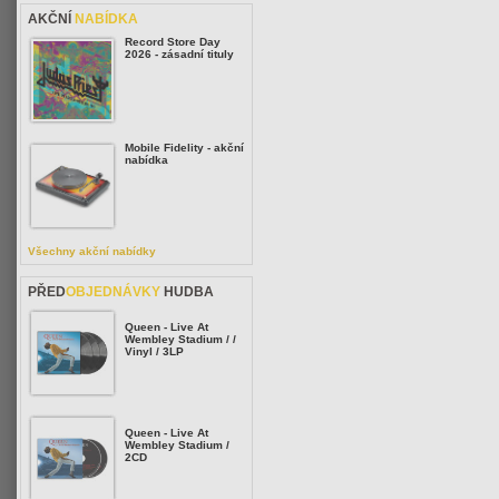
AKČNÍ
NABÍDKA
Record Store Day
2026 - zásadní tituly
Mobile Fidelity - akční
nabídka
Všechny akční nabídky
PŘED
OBJEDNÁVKY
HUDBA
Queen - Live At
Wembley Stadium / /
Vinyl / 3LP
Queen - Live At
Wembley Stadium /
2CD