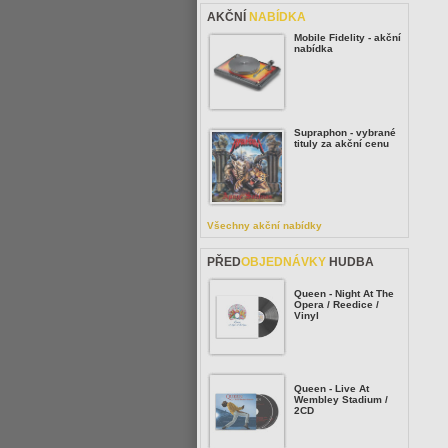
AKČNÍ
NABÍDKA
Mobile Fidelity - akční
nabídka
Supraphon - vybrané
tituly za akční cenu
Všechny akční nabídky
PŘED
OBJEDNÁVKY
HUDBA
Queen - Night At The
Opera / Reedice /
Vinyl
Queen - Live At
Wembley Stadium /
2CD