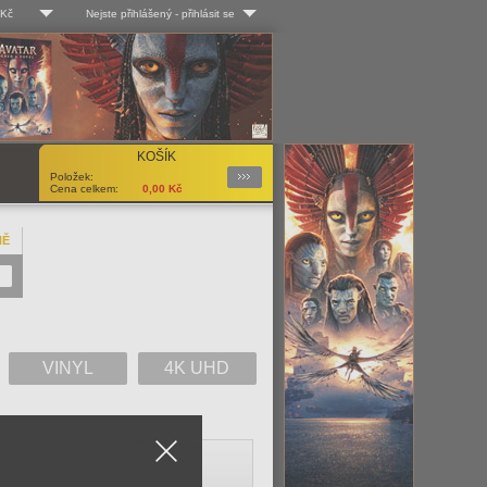
 Kč
Nejste přihlášený
-
přihlásit se
 Kč
Log-in
 EUR
Uživ. jméno:
KOŠÍK
Podrobnosti
Položek:
Heslo:
Cena celkem:
0,00
Kč
NĚ
Registrace
Zapomenuté heslo?
VINYL
4K UHD
Close
V
W
X
Y
Z
Vše