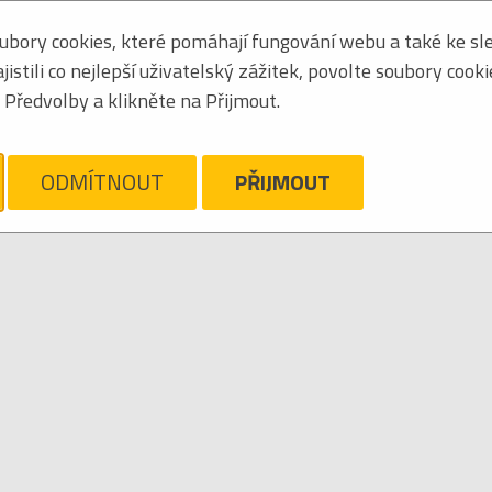
bory cookies, které pomáhají fungování webu a také ke sle
Seřadit podle:
jména
stili co nejlepší uživatelský zážitek, povolte soubory cook
Obrázkový výpis
Předvolby a klikněte na Přijmout.
ELEVIZNÍ SERIÁL
ám líto, ale pro daný žánr/kategorii nejsou v katalogu žádné položky.
Zrušit filtr
ODMÍTNOUT
PŘIJMOUT