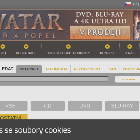
CZ |
CZ |
SK |
FAQ
REGISTRACE
DODACÍ A OBCH. PODMÍNKY
KONTAKT
O NÁS
LEDAT
INTERPRET
ALBUM/FILM
REŽISÉR/HEREC
EAN
PODROB
VŠE
CD
DVD
BLU-RAY
OSTATNÍ
s se soubory cookies
A
B
C
D
E
F
G
H
I
J
K
L
M
N
O
P
Q
R
S
T
U