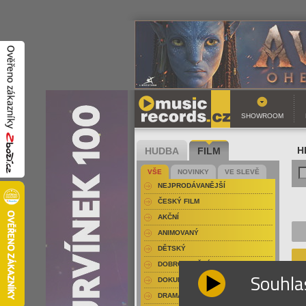
SHOWROOM
HUDBA
FILM
H
VŠE
NOVINKY
VE SLEVĚ
NEJPRODÁVANĚJŠÍ
ČESKÝ FILM
AKČNÍ
ANIMOVANÝ
DĚTSKÝ
DOBRODRUŽNÝ
Souhla
DOKUMENT-PŘÍRODOPISNÝ
DRAMA