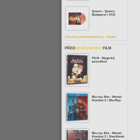
Queen - Queen
Budapest / 2CD
Všechny předobjednávky - Hudba
PŘED
OBJEDNÁVKY
FILM
FILM - Magická
posedlost
Blu-ray film - Mortal
Kombat 2 / Blu-Ray
Blu-ray film - Mortal
Kombat 2 / Steelbook
/ UHD 4K+Blu-Ray