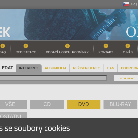
CZ |
CZ |
SK |
FAQ
REGISTRACE
DODACÍ A OBCH. PODMÍNKY
KONTAKT
O NÁS
LEDAT
INTERPRET
ALBUM/FILM
REŽISÉR/HEREC
EAN
PODROB
VŠE
CD
DVD
BLU-RAY
OSTATNÍ
s se soubory cookies
A
B
C
D
E
F
G
H
I
J
K
L
M
N
O
P
Q
R
S
T
U