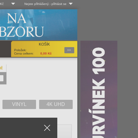
 Kč
Nejste přihlášený
-
přihlásit se
 Kč
Log-in
 EUR
Uživ. jméno:
KOŠÍK
Podrobnosti
Položek:
Heslo:
Cena celkem:
0,00
Kč
NĚ
Registrace
Zapomenuté heslo?
VINYL
4K UHD
Close
V
W
X
Y
Z
Vše