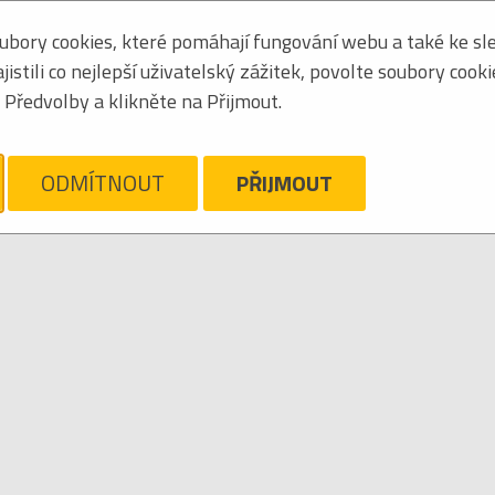
bory cookies, které pomáhají fungování webu a také ke sle
Seřadit podle:
jména
stili co nejlepší uživatelský zážitek, povolte soubory cook
Obrázkový výpis
Předvolby a klikněte na Přijmout.
ELEVIZNÍ SERIÁL
ám líto, ale pro daný žánr/kategorii nejsou v katalogu žádné položky.
Zrušit filtr
ODMÍTNOUT
PŘIJMOUT