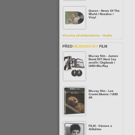
Queen - News Of The
World / Reedice /
Vinyl
Všechny předobjednávky - Hudba
PŘED
OBJEDNÁVKY
FILM
Blu-ray film - James
Bond 007:Není čas
zemřít / Digibook /
UHD+Blu-Ray
Blu-ray film - Lee
Cronin:Mumie / UHD
4K
FILM - Vánoce s
Alžbětou