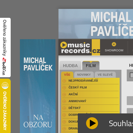
SHOWROOM
HUDBA
FILM
H
VŠE
NOVINKY
VE SLEVĚ
NEJPRODÁVANĚJŠÍ
ČESKÝ FILM
AKČNÍ
ANIMOVANÝ
DĚTSKÝ
DOBRODRUŽNÝ
Souhla
DOKUMENT-PŘÍRODOPISNÝ
DRAMA