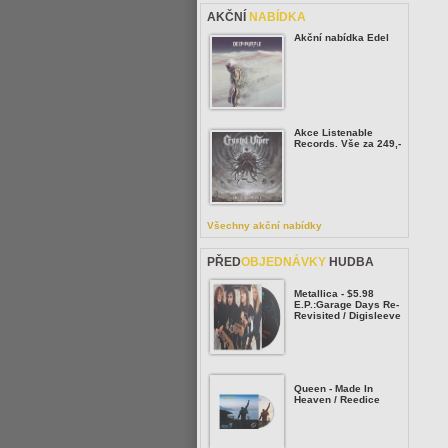
AKČNÍ
NABÍDKA
Akční nabídka Edel
Akce Listenable
Records. Vše za 249,-
Všechny akční nabídky
PŘED
OBJEDNÁVKY
HUDBA
Metallica - $5.98
E.P.:Garage Days Re-
Revisited / Digisleeve
Queen - Made In
Heaven / Reedice