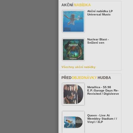
AKČNÍ
NABÍDKA
Akční nabídka LP
Universal Music
Nuclear Blast -
Snížení cen
Všechny akční nabídky
PŘED
OBJEDNÁVKY
HUDBA
Metallica - $5.98
E.P.:Garage Days Re-
Revisited / Digisleeve
Queen - Live At
Wembley Stadium / /
Vinyl / 3LP