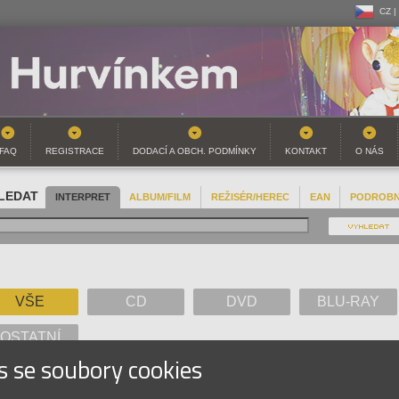
CZ |
CZ |
SK |
FAQ
REGISTRACE
DODACÍ A OBCH. PODMÍNKY
KONTAKT
O NÁS
LEDAT
INTERPRET
ALBUM/FILM
REŽISÉR/HEREC
EAN
PODROB
VŠE
CD
DVD
BLU-RAY
OSTATNÍ
s se soubory cookies
A
B
C
D
E
F
G
H
I
J
K
L
M
N
O
P
Q
R
S
T
U