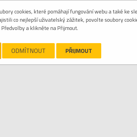
bory cookies, které pomáhají fungování webu a také ke sle
Seřadit podle:
jmén
stili co nejlepší uživatelský zážitek, povolte soubory cook
Obrázkový výpis
Předvolby a klikněte na Přijmout.
ELEVIZNÍ SERIÁL
ám líto, ale pro daný žánr/kategorii nejsou v katalogu žádné položky.
ODMÍTNOUT
PŘIJMOUT