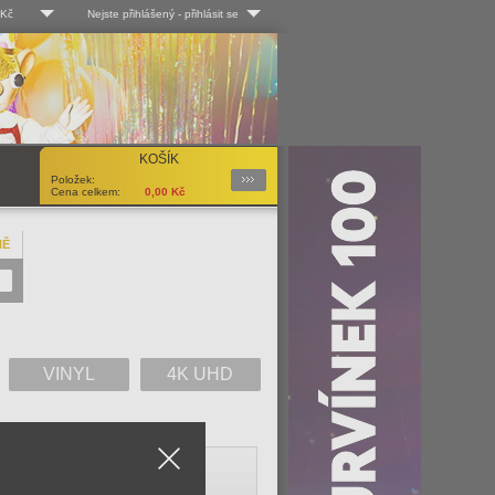
 Kč
Nejste přihlášený
-
přihlásit se
 Kč
Log-in
 EUR
Uživ. jméno:
KOŠÍK
Podrobnosti
Položek:
Heslo:
Cena celkem:
0,00
Kč
NĚ
Registrace
Zapomenuté heslo?
VINYL
4K UHD
Close
V
W
X
Y
Z
Vše