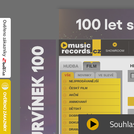
SHOWROOM
HUDBA
FILM
H
VŠE
NOVINKY
VE SLEVĚ
NEJPRODÁVANĚJŠÍ
ČESKÝ FILM
AKČNÍ
ANIMOVANÝ
DĚTSKÝ
DOBRODRUŽNÝ
Souhla
DOKUMENT-PŘÍRODOPISNÝ
DRAMA