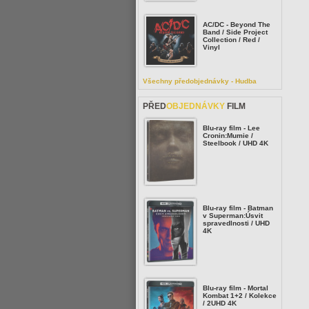
AC/DC - Beyond The
Band / Side Project
Collection / Red /
Vinyl
Všechny předobjednávky - Hudba
PŘED
OBJEDNÁVKY
FILM
Blu-ray film - Lee
Cronin:Mumie /
Steelbook / UHD 4K
Blu-ray film - Batman
v Superman:Úsvit
spravedlnosti / UHD
4K
Blu-ray film - Mortal
Kombat 1+2 / Kolekce
/ 2UHD 4K