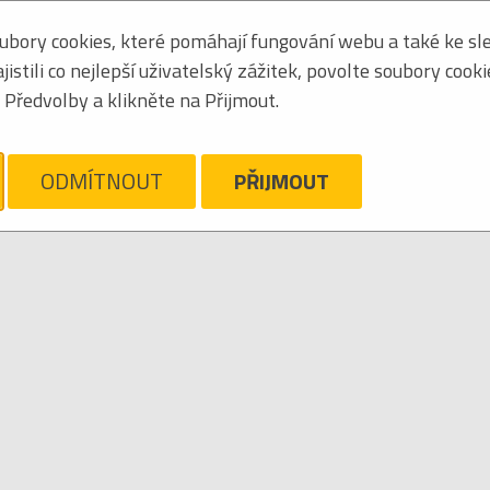
bory cookies, které pomáhají fungování webu a také ke sle
Seřadit podle:
jmén
stili co nejlepší uživatelský zážitek, povolte soubory cook
Obrázkový výpis
Předvolby a klikněte na Přijmout.
ELEVIZNÍ SERIÁL
ám líto, ale pro daný žánr/kategorii nejsou v katalogu žádné položky.
ODMÍTNOUT
PŘIJMOUT