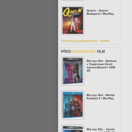
Queen - Queen
Budapest / Blu-Ray
Všechny předobjednávky - Hudba
PŘED
OBJEDNÁVKY
FILM
Blu-ray film - Batman
v Superman:Úsvit
spravedlnosti / UHD
4K
Blu-ray film - Mortal
Kombat 2 / Blu-Ray
Blu-ray film - Jasné