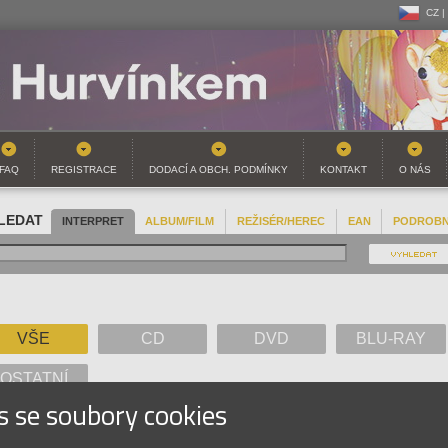
CZ |
CZ |
SK |
FAQ
REGISTRACE
DODACÍ A OBCH. PODMÍNKY
KONTAKT
O NÁS
LEDAT
INTERPRET
ALBUM/FILM
REŽISÉR/HEREC
EAN
PODROB
VŠE
CD
DVD
BLU-RAY
OSTATNÍ
s se soubory cookies
A
B
C
D
E
F
G
H
I
J
K
L
M
N
O
P
Q
R
S
T
U