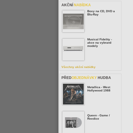
AKČNÍ
NABÍDKA
Boxy na CD, DVD a
Blu-Ray
Musical Fidelity -
akce na vybrané
modely
Všechny akční nabídky
PŘED
OBJEDNÁVKY
HUDBA
Metallica - West
Hollywood 1988
Queen - Game /
Reedice