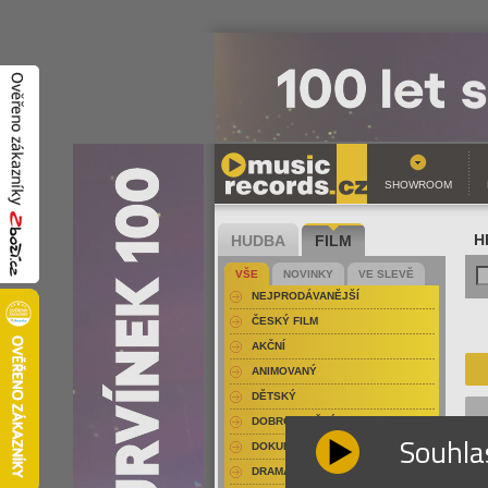
SHOWROOM
HUDBA
FILM
H
VŠE
NOVINKY
VE SLEVĚ
NEJPRODÁVANĚJŠÍ
ČESKÝ FILM
AKČNÍ
ANIMOVANÝ
DĚTSKÝ
DOBRODRUŽNÝ
Souhla
DOKUMENT-PŘÍRODOPISNÝ
DRAMA