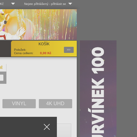
 Kč
Nejste přihlášený
-
přihlásit se
 Kč
Log-in
 EUR
Uživ. jméno:
KOŠÍK
Podrobnosti
Položek:
Heslo:
Cena celkem:
0,00
Kč
NĚ
Registrace
Zapomenuté heslo?
VINYL
4K UHD
Close
V
W
X
Y
Z
Vše