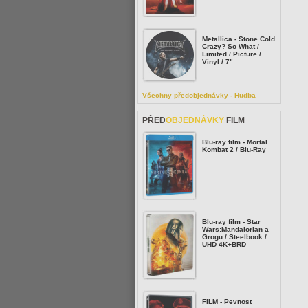
Metallica - Stone Cold
Crazy? So What /
Limited / Picture /
Vinyl / 7"
Všechny předobjednávky - Hudba
PŘED
OBJEDNÁVKY
FILM
Blu-ray film - Mortal
Kombat 2 / Blu-Ray
Blu-ray film - Star
Wars:Mandalorian a
Grogu / Steelbook /
UHD 4K+BRD
FILM - Pevnost