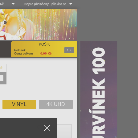
 Kč
Nejste přihlášený
-
přihlásit se
 Kč
Log-in
 EUR
Uživ. jméno:
KOŠÍK
Podrobnosti
Položek:
Heslo:
Cena celkem:
0,00
Kč
NĚ
Registrace
Zapomenuté heslo?
VINYL
4K UHD
Close
V
W
X
Y
Z
Vše