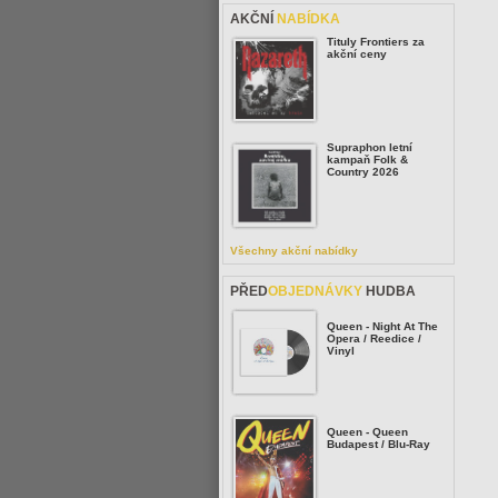
AKČNÍ
NABÍDKA
Tituly Frontiers za
akční ceny
Supraphon letní
kampaň Folk &
Country 2026
Všechny akční nabídky
PŘED
OBJEDNÁVKY
HUDBA
Queen - Night At The
Opera / Reedice /
Vinyl
Queen - Queen
Budapest / Blu-Ray