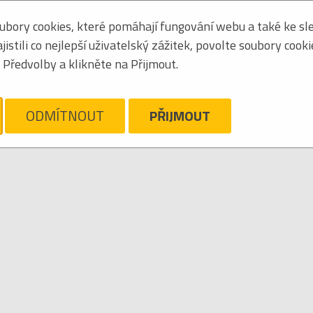
bory cookies, které pomáhají fungování webu a také ke sle
Seřadit podle:
jména
stili co nejlepší uživatelský zážitek, povolte soubory cook
Tabulkový výpis
Předvolby a klikněte na Přijmout.
ELEVIZNÍ SERIÁL
ám líto, ale pro daný žánr/kategorii nejsou v katalogu žádné položky.
Zrušit filtr
ODMÍTNOUT
PŘIJMOUT