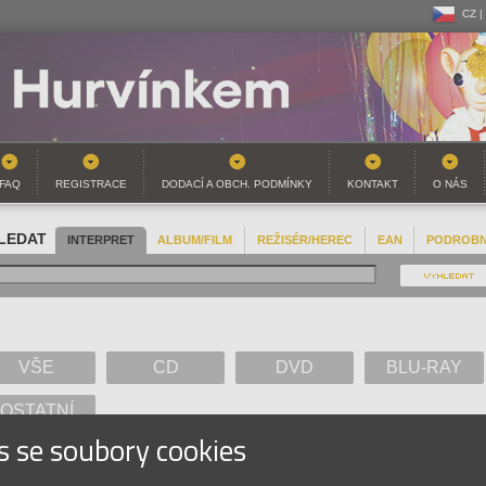
CZ |
CZ |
SK |
FAQ
REGISTRACE
DODACÍ A OBCH. PODMÍNKY
KONTAKT
O NÁS
LEDAT
INTERPRET
ALBUM/FILM
REŽISÉR/HEREC
EAN
PODROB
VŠE
CD
DVD
BLU-RAY
OSTATNÍ
s se soubory cookies
A
B
C
D
E
F
G
H
I
J
K
L
M
N
O
P
Q
R
S
T
U