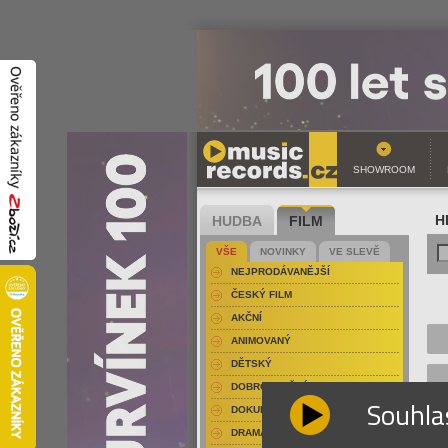
SHOWROOM
HUDBA
FILM
H
VŠE
NOVINKY
VE SLEVĚ
NEJPRODÁVANĚJŠÍ
ČESKÝ FILM
AKČNÍ
ANIMOVANÝ
DĚTSKÝ
DOBRODRUŽNÝ
Souhla
DOKUMENT-PŘÍRODOPISNÝ
DRAMA