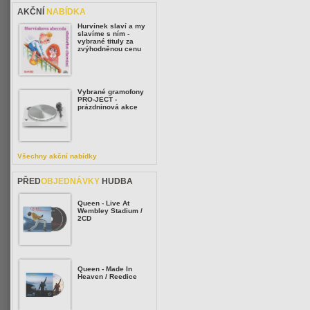
AKČNÍ
NABÍDKA
Hurvínek slaví a my
slavíme s ním -
vybrané tituly za
zvýhodněnou cenu
Vybrané gramofony
PRO-JECT -
prázdninová akce
Všechny akční nabídky
PŘED
OBJEDNÁVKY
HUDBA
Queen - Live At
Wembley Stadium /
2CD
Queen - Made In
Heaven / Reedice