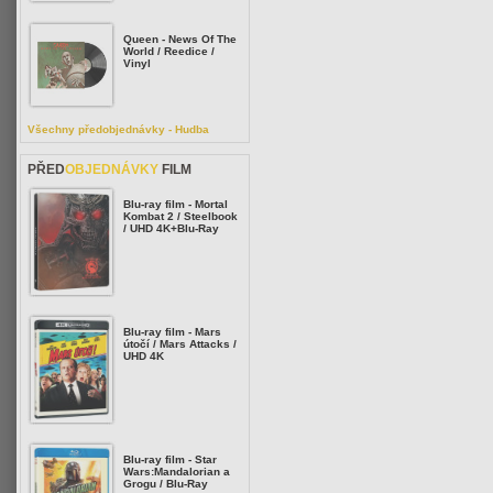
Queen - News Of The
World / Reedice /
Vinyl
Všechny předobjednávky - Hudba
PŘED
OBJEDNÁVKY
FILM
Blu-ray film - Mortal
Kombat 2 / Steelbook
/ UHD 4K+Blu-Ray
Blu-ray film - Mars
útočí / Mars Attacks /
UHD 4K
Blu-ray film - Star
Wars:Mandalorian a
Grogu / Blu-Ray