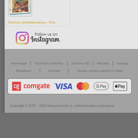
Všechny předobjednávky - Film
Homepage
Obchodní podmínky
Ochrana OÚ
Aktuality
Katalog
Registrace
Kontakt
Zásady ochrany osobních údajů
Copyright © 2007 - 2026
Musicrecords.cz
, všechna práva vyhrazena.