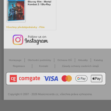
Blu-ray film - Mortal
Kombat 2 / Blu-Ray
Všechny předobjednávky - Film
Homepage
Obchodní podmínky
Ochrana OÚ
Aktuality
Katalog
Registrace
Kontakt
Zásady ochrany osobních údajů
Copyright © 2007 - 2026
Musicrecords.cz
, všechna práva vyhrazena.