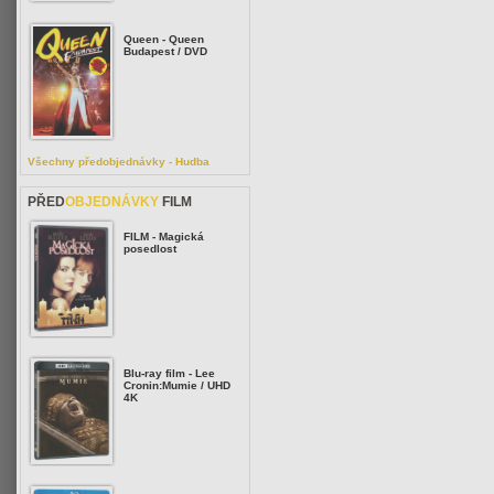
Queen - Queen
Budapest / DVD
Všechny předobjednávky - Hudba
PŘED
OBJEDNÁVKY
FILM
FILM - Magická
posedlost
Blu-ray film - Lee
Cronin:Mumie / UHD
4K