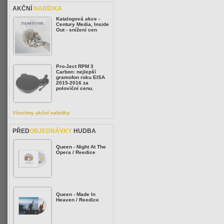
AKČNÍ
NABÍDKA
Katalogová akce -
Century Media, Inside
Out - snížení cen
Pro-Ject RPM 3
Carbon: nejlepší
gramofon roku EISA
2015-2016 za
poloviční cenu.
Všechny akční nabídky
PŘED
OBJEDNÁVKY
HUDBA
Queen - Night At The
Opera / Reedice
Queen - Made In
Heaven / Reedice