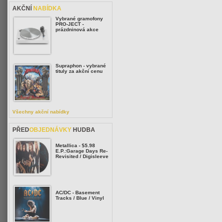
AKČNÍ
NABÍDKA
Vybrané gramofony
PRO-JECT -
prázdninová akce
Supraphon - vybrané
tituly za akční cenu
Všechny akční nabídky
PŘED
OBJEDNÁVKY
HUDBA
Metallica - $5.98
E.P.:Garage Days Re-
Revisited / Digisleeve
AC/DC - Basement
Tracks / Blue / Vinyl