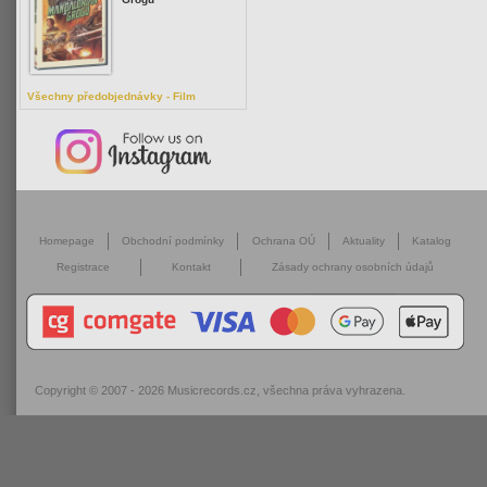
Všechny předobjednávky - Film
Homepage
Obchodní podmínky
Ochrana OÚ
Aktuality
Katalog
Registrace
Kontakt
Zásady ochrany osobních údajů
Copyright © 2007 - 2026
Musicrecords.cz
, všechna práva vyhrazena.