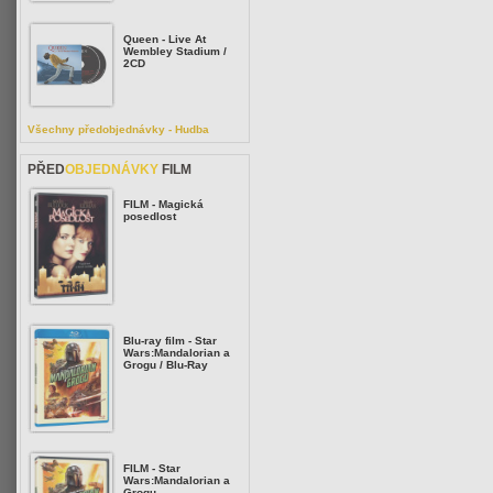
Queen - Live At
Wembley Stadium /
2CD
Všechny předobjednávky - Hudba
PŘED
OBJEDNÁVKY
FILM
FILM - Magická
posedlost
Blu-ray film - Star
Wars:Mandalorian a
Grogu / Blu-Ray
FILM - Star
Wars:Mandalorian a
Grogu