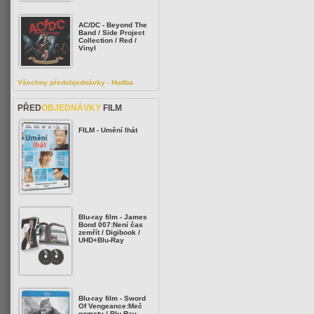
AC/DC - Beyond The
Band / Side Project
Collection / Red /
Vinyl
Všechny předobjednávky - Hudba
PŘED
OBJEDNÁVKY
FILM
FILM - Umění lhát
Blu-ray film - James
Bond 007:Není čas
zemřít / Digibook /
UHD+Blu-Ray
Blu-ray film - Sword
Of Vengeance:Meč
pomsty / Blu-Ray