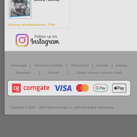
Všechny předobjednávky - Film
Homepage
Obchodní podmínky
Ochrana OÚ
Aktuality
Katalog
Registrace
Kontakt
Zásady ochrany osobních údajů
Copyright © 2007 - 2026
Musicrecords.cz
, všechna práva vyhrazena.