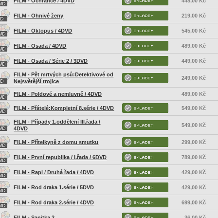
FILM - Ochránce / 4DVD
448,00 Kč
FILM - Ohnivé ženy
219,00 Kč
FILM - Oktopus / 4DVD
545,00 Kč
FILM - Osada / 4DVD
489,00 Kč
FILM - Osada / Série 2 / 3DVD
449,00 Kč
FILM - Pět mrtvých psů:Detektivové od
249,00 Kč
Nejsvětější trojice
FILM - Poldové a nemluvně / 4DVD
489,00 Kč
FILM - Přátelé:Kompletní 8.série / 4DVD
549,00 Kč
FILM - Případy 1.oddělení III.řada /
549,00 Kč
4DVD
FILM - Přítelkyně z domu smutku
299,00 Kč
FILM - První republika / I.řada / 6DVD
789,00 Kč
FILM - Rapl / Druhá řada / 4DVD
429,00 Kč
FILM - Rod draka 1.série / 5DVD
429,00 Kč
FILM - Rod draka 2.série / 4DVD
699,00 Kč
FILM - Sanitka 2
36,00 Kč