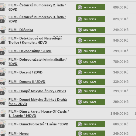
FILM - Četnické humoresky 2. řada /
699,00 Kč
6DVD
FILM - Četnické humoresky 3. řada /
829,00 Kč
7DVD
FILM - Dášenka
249,00 Kč
FILM - Detektivové od Nejsvětější
945,00 Kč
Trojice / Komplet / 6DVD
FILM - Devadesátky / 2DVD
299,00 Kč
FILM - Dobrodružství kriminalistiky /
789,00 Kč
7DVD
FILM - Docent / 2DVD
349,00 Kč
FILM - Docent II / 2DVD
339,00 Kč
FILM - Doupě Mekyho Žbirky / 2DVD
299,00 Kč
FILM - Doupě Mekyho Žbirky / Druhá
299,00 Kč
řada / 2DVD
FILM - Dům z karet / House Of Cards /
1 549,00 Kč
1
1.-4.série / 16DVD
FILM - Duna:Proroctví / 1.série / 3DVD
609,00 Kč
FILM - Herec
249,00 Kč