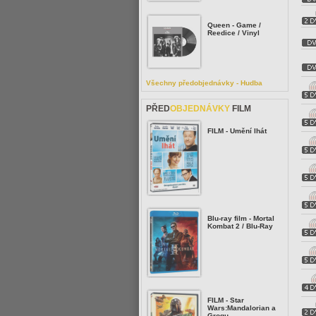
Queen - Game /
Reedice / Vinyl
Všechny předobjednávky - Hudba
PŘED
OBJEDNÁVKY
FILM
FILM - Umění lhát
Blu-ray film - Mortal
Kombat 2 / Blu-Ray
FILM - Star
Wars:Mandalorian a
Grogu