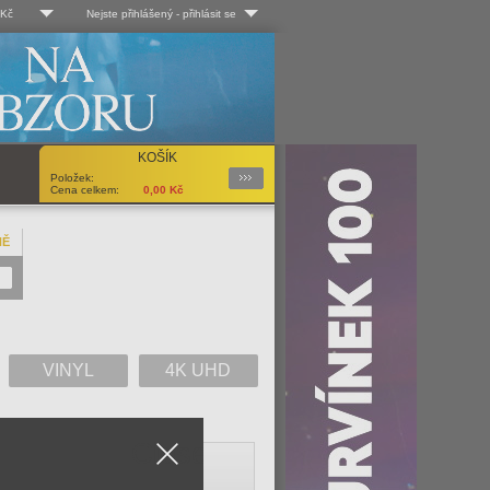
 Kč
Nejste přihlášený
-
přihlásit se
 Kč
Log-in
 EUR
Uživ. jméno:
KOŠÍK
Podrobnosti
Položek:
Heslo:
Cena celkem:
0,00
Kč
NĚ
Registrace
Zapomenuté heslo?
VINYL
4K UHD
Close
V
W
X
Y
Z
Vše