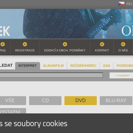
CZ |
CZ |
SK |
FAQ
REGISTRACE
DODACÍ A OBCH. PODMÍNKY
KONTAKT
O NÁS
LEDAT
INTERPRET
ALBUM/FILM
REŽISÉR/HEREC
EAN
PODROB
VŠE
CD
DVD
BLU-RAY
OSTATNÍ
s se soubory cookies
A
B
C
D
E
F
G
H
I
J
K
L
M
N
O
P
Q
R
S
T
U