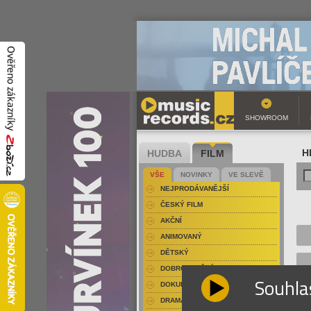
SHOWROOM
HUDBA
FILM
H
VŠE
NOVINKY
VE SLEVĚ
NEJPRODÁVANĚJŠÍ
ČESKÝ FILM
AKČNÍ
ANIMOVANÝ
DĚTSKÝ
DOBRODRUŽNÝ
Souhla
DOKUMENT-PŘÍRODOPISNÝ
DRAMA