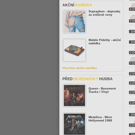
AKČNÍ
NABÍDKA
Supraphon - doprodej
za snížené ceny
Mobile Fidelity - akční
nabídka
Všechny akční nabídky
PŘED
OBJEDNÁVKY
HUDBA
Queen - Basement
Tracks / Vinyl
Metallica - West
Hollywood 1988