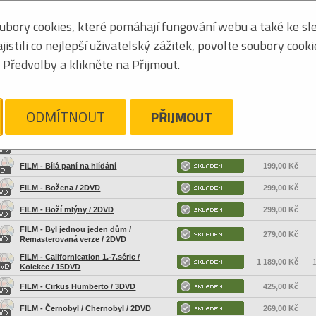
bory cookies, které pomáhají fungování webu a také ke sle
Seřadit podle:
jména
stili co nejlepší uživatelský zážitek, povolte soubory cook
Obrázkový výpis
Předvolby a klikněte na Přijmout.
ELEVIZNÍ SERIÁL
Název
Vaše cena
B
ODMÍTNOUT
PŘIJMOUT
FILM - Vyprávěj / 1.řada / 13DVD+CD
355,00 Kč
FILM - Až po uši 2.série / 2DVD
99,00 Kč
FILM - Bílá paní na hlídání
199,00 Kč
FILM - Božena / 2DVD
299,00 Kč
FILM - Boží mlýny / 2DVD
299,00 Kč
FILM - Byl jednou jeden dům /
279,00 Kč
Remasterovaná verze / 2DVD
FILM - Californication 1.-7.série /
1 189,00 Kč
1
Kolekce / 15DVD
FILM - Cirkus Humberto / 3DVD
425,00 Kč
FILM - Černobyl / Chernobyl / 2DVD
269,00 Kč