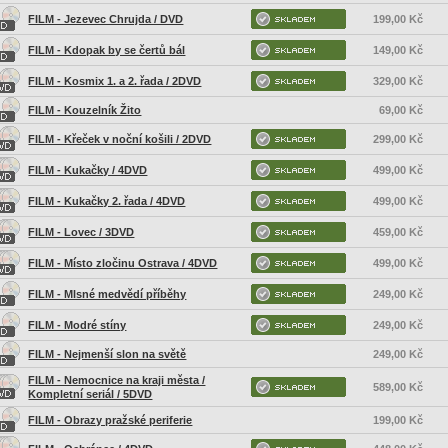
FILM - Jezevec Chrujda / DVD
199,00 Kč
FILM - Kdopak by se čertů bál
149,00 Kč
FILM - Kosmix 1. a 2. řada / 2DVD
329,00 Kč
FILM - Kouzelník Žito
69,00 Kč
FILM - Křeček v noční košili / 2DVD
299,00 Kč
FILM - Kukačky / 4DVD
499,00 Kč
FILM - Kukačky 2. řada / 4DVD
499,00 Kč
FILM - Lovec / 3DVD
459,00 Kč
FILM - Místo zločinu Ostrava / 4DVD
499,00 Kč
FILM - Mlsné medvědí příběhy
249,00 Kč
FILM - Modré stíny
249,00 Kč
FILM - Nejmenší slon na světě
249,00 Kč
FILM - Nemocnice na kraji města /
589,00 Kč
Kompletní seriál / 5DVD
FILM - Obrazy pražské periferie
199,00 Kč