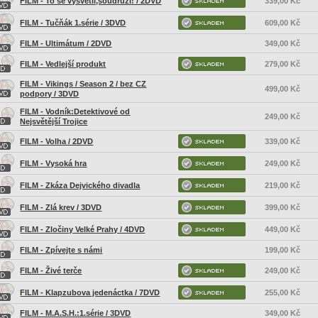
FILM - To se vysvětlí,soudruzi! / 2DVD
339,00 Kč
FILM - Tučňák 1.série / 3DVD
609,00 Kč
FILM - Ultimátum / 2DVD
349,00 Kč
FILM - Vedlejší produkt
279,00 Kč
FILM - Vikings / Season 2 / bez CZ
499,00 Kč
podpory / 3DVD
FILM - Vodník:Detektivové od
249,00 Kč
Nejsvětější Trojice
FILM - Volha / 2DVD
339,00 Kč
FILM - Vysoká hra
249,00 Kč
FILM - Zkáza Dejvického divadla
219,00 Kč
FILM - Zlá krev / 3DVD
399,00 Kč
FILM - Zločiny Velké Prahy / 4DVD
449,00 Kč
FILM - Zpívejte s námi
199,00 Kč
FILM - Živé terče
249,00 Kč
FILM - Klapzubova jedenáctka / 7DVD
255,00 Kč
FILM - M.A.S.H.:1.série / 3DVD
349,00 Kč