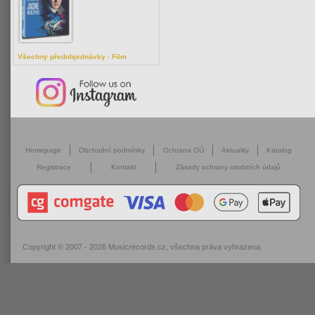
Všechny předobjednávky - Film
Homepage
Obchodní podmínky
Ochrana OÚ
Aktuality
Katalog
Registrace
Kontakt
Zásady ochrany osobních údajů
Copyright © 2007 - 2026
Musicrecords.cz
, všechna práva vyhrazena.