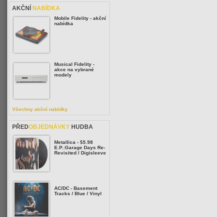
AKČNÍ
NABÍDKA
Mobile Fidelity - akční
nabídka
Musical Fidelity -
akce na vybrané
modely
Všechny akční nabídky
PŘED
OBJEDNÁVKY
HUDBA
Metallica - $5.98
E.P.:Garage Days Re-
Revisited / Digisleeve
AC/DC - Basement
Tracks / Blue / Vinyl