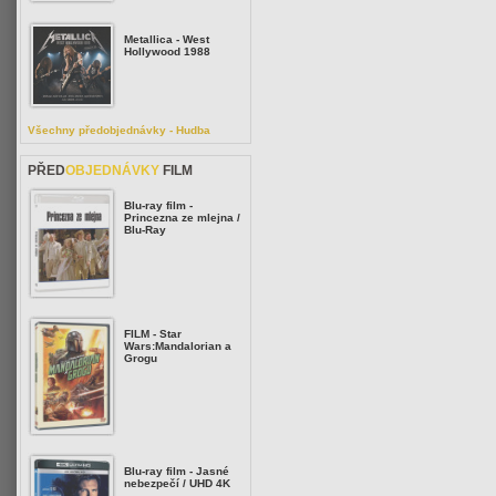
Metallica - West
Hollywood 1988
Všechny předobjednávky - Hudba
PŘED
OBJEDNÁVKY
FILM
Blu-ray film -
Princezna ze mlejna /
Blu-Ray
FILM - Star
Wars:Mandalorian a
Grogu
Blu-ray film - Jasné
nebezpečí / UHD 4K