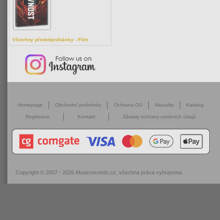
Všechny předobjednávky - Film
Homepage
Obchodní podmínky
Ochrana OÚ
Aktuality
Katalog
Registrace
Kontakt
Zásady ochrany osobních údajů
Copyright © 2007 - 2026
Musicrecords.cz
, všechna práva vyhrazena.