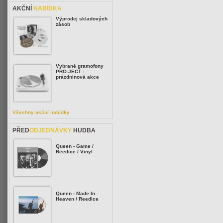
AKČNÍ
NABÍDKA
Výprodej skladových
zásob
Vybrané gramofony
PRO-JECT -
prázdninová akce
Všechny akční nabídky
PŘED
OBJEDNÁVKY
HUDBA
Queen - Game /
Reedice / Vinyl
Queen - Made In
Heaven / Reedice