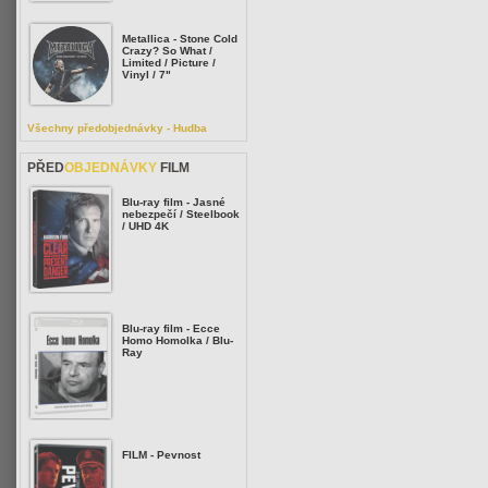
Metallica - Stone Cold
Crazy? So What /
Limited / Picture /
Vinyl / 7"
Všechny předobjednávky - Hudba
PŘED
OBJEDNÁVKY
FILM
Blu-ray film - Jasné
nebezpečí / Steelbook
/ UHD 4K
Blu-ray film - Ecce
Homo Homolka / Blu-
Ray
FILM - Pevnost