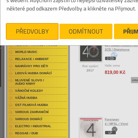
s webem. Abychom zajistili co nejlepší uživatelský zážit
RAP / HIP HOP DOMÁCÍ
některé pod odkazem Předvolby a klikněte na Přijmout.
RAP / HIP HOP ZAHRANIČNÍ
BLU-RAY / HUDBA
Tabulkový výpis
DVD / HUDBA
PŘEDVOLBY
ODMÍTNOUT
PŘIJ
ROCK/POP ZAHRANIČ
PUNK / HARDCORE
ACID JAZZ / TRIP HOP
Foreigner
TECHNO / TRANCE / HOUSE
40 / Japan Import / S
2CD / Digisleeve
WORLD MUSIC
RELAXACE / AMBIENT
Vaše cena
Rok vydání
NAHRÁVKY PRO DĚTI
2017
819,00 Kč
LIDOVÁ HUDBA DOMÁCÍ
MLUVENÉ SLOVO /
AUDIO KNIHY
VÁNOČNÍ KOLEDY
VÁŽNÁ HUDBA
OST FILMOVÁ HUDBA
VARIOUS ZAHRANIČNÍ
VARIOUS DOMÁCÍ
Foreigner
4 / MFSL / Vinyl
ELECTRO / INDUSTRIAL
REGGAE / DUB