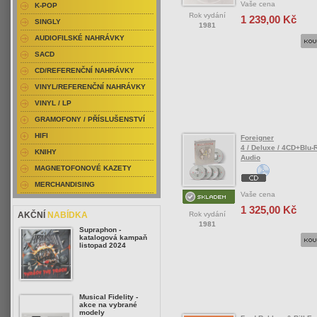
Vaše cena
K-POP
Rok vydání
1 239,00 Kč
SINGLY
1981
AUDIOFILSKÉ NAHRÁVKY
SACD
CD/REFERENČNÍ NAHRÁVKY
VINYL/REFERENČNÍ NAHRÁVKY
VINYL / LP
GRAMOFONY / PŘÍSLUŠENSTVÍ
HIFI
Foreigner
4 / Deluxe / 4CD+Blu-
KNIHY
Audio
MAGNETOFONOVÉ KAZETY
MERCHANDISING
Vaše cena
1 325,00 Kč
Rok vydání
AKČNÍ
NABÍDKA
1981
Supraphon -
katalogová kampaň
listopad 2024
Musical Fidelity -
akce na vybrané
modely