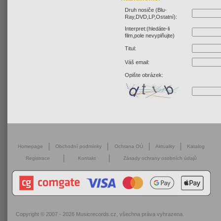
Druh nosiče (Blu-
Ray,DVD,LP,Ostatní):
Interpret:(hledáte-li
film,pole nevyplňujte)
Titul:
Váš email:
Opište obrázek:
Homepage
Obchodní podmínky
Ochrana OÚ
Aktuality
Katalog
Registrace
Kontakt
Zásady ochrany osobních údajů
Copyright © 2007 - 2026
Musicrecords.cz
, všechna práva vyhrazena.