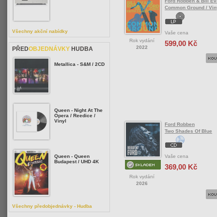
Ford Robben & Bill E
Common Ground / Vin
Všechny akční nabídky
Vaše cena
Rok vydání
599,00 Kč
2022
PŘED
OBJEDNÁVKY
HUDBA
Metallica - S&M / 2CD
Queen - Night At The
Opera / Reedice /
Vinyl
Ford Robben
Two Shades Of Blue
Vaše cena
Queen - Queen
Budapest / UHD 4K
369,00 Kč
Rok vydání
2026
Všechny předobjednávky - Hudba