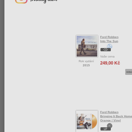
Ford Robben
Into The Sun
Vaše cena
Rok vydání
249,00 Kč
2015
Ford Robben
Bringing It Back Home
Orange / Vinyl