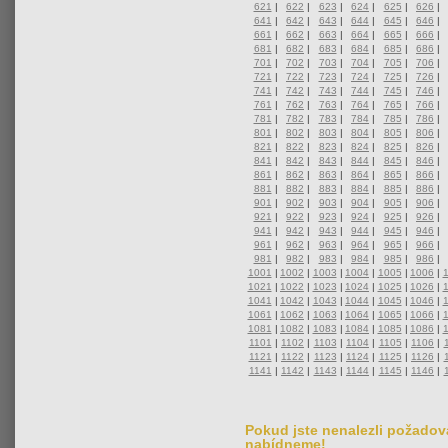
621
|
622
|
623
|
624
|
625
|
626
|
641
|
642
|
643
|
644
|
645
|
646
|
661
|
662
|
663
|
664
|
665
|
666
|
681
|
682
|
683
|
684
|
685
|
686
|
701
|
702
|
703
|
704
|
705
|
706
|
721
|
722
|
723
|
724
|
725
|
726
|
741
|
742
|
743
|
744
|
745
|
746
|
761
|
762
|
763
|
764
|
765
|
766
|
781
|
782
|
783
|
784
|
785
|
786
|
801
|
802
|
803
|
804
|
805
|
806
|
821
|
822
|
823
|
824
|
825
|
826
|
841
|
842
|
843
|
844
|
845
|
846
|
861
|
862
|
863
|
864
|
865
|
866
|
881
|
882
|
883
|
884
|
885
|
886
|
901
|
902
|
903
|
904
|
905
|
906
|
921
|
922
|
923
|
924
|
925
|
926
|
941
|
942
|
943
|
944
|
945
|
946
|
961
|
962
|
963
|
964
|
965
|
966
|
981
|
982
|
983
|
984
|
985
|
986
|
1001
|
1002
|
1003
|
1004
|
1005
|
1006
|
1021
|
1022
|
1023
|
1024
|
1025
|
1026
|
1041
|
1042
|
1043
|
1044
|
1045
|
1046
|
1061
|
1062
|
1063
|
1064
|
1065
|
1066
|
1081
|
1082
|
1083
|
1084
|
1085
|
1086
|
1101
|
1102
|
1103
|
1104
|
1105
|
1106
|
1121
|
1122
|
1123
|
1124
|
1125
|
1126
|
1141
|
1142
|
1143
|
1144
|
1145
|
1146
|
Pokud jste nenalezli požadova
nabídneme!