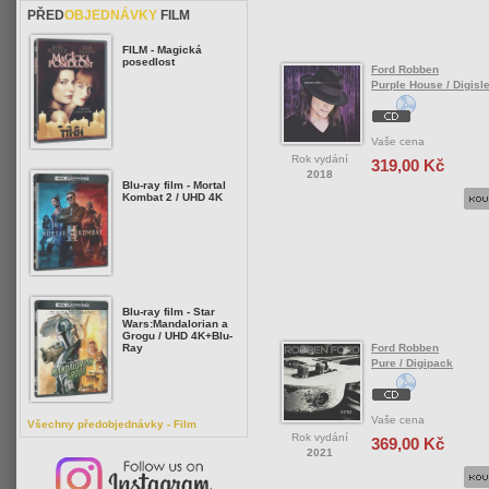
PŘED
OBJEDNÁVKY
FILM
FILM - Magická
posedlost
Ford Robben
Purple House / Digisl
Vaše cena
Rok vydání
319,00 Kč
2018
Blu-ray film - Mortal
Kombat 2 / UHD 4K
Blu-ray film - Star
Wars:Mandalorian a
Grogu / UHD 4K+Blu-
Ford Robben
Ray
Pure / Digipack
Vaše cena
Všechny předobjednávky - Film
Rok vydání
369,00 Kč
2021