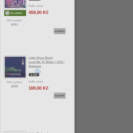
Vaše cena
459,00 Kč
Rok vydání
2021
Little River Band
Lead Me To Water / 2CD /
Digipack
Vaše cena
Rok vydání
2005
169,00 Kč