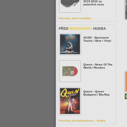
2015-2016 za
poloviční cenu.
Všechny akční nabídky
PŘED
OBJEDNÁVKY
HUDBA
AC/DC - Basement
Tracks / Blue / Vinyl
Queen - News Of The
World / Reedice
Queen - Queen
Budapest / Blu-Ray
Všechny předobjednávky - Hudba