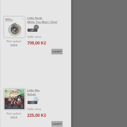
Little North
While You Wait / Vinyl
Vaše cena
Rok vydání
709,00 Kč
2024
Little Mix
Salute
Vaše cena
Rok vydání
225,00 Kč
2013