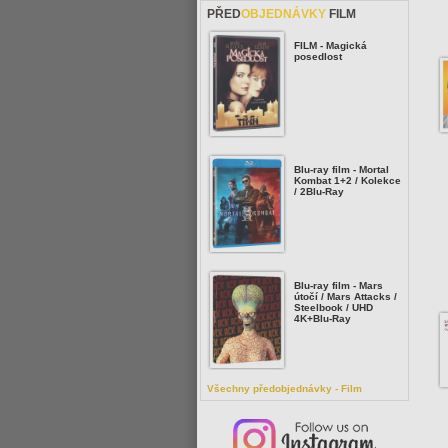
PŘED
OBJEDNÁVKY
FILM
FILM - Magická
posedlost
Blu-ray film - Mortal
Kombat 1+2 / Kolekce
/ 2Blu-Ray
Blu-ray film - Mars
útočí / Mars Attacks /
Steelbook / UHD
4K+Blu-Ray
Všechny předobjednávky - Film