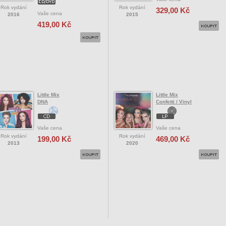
Rok vydání
Rok vydání
329,00 Kč
Vaše cena
2016
2015
419,00 Kč
Little Mix
Little Mix
DNA
Confetti / Vinyl
Vaše cena
Vaše cena
Rok vydání
Rok vydání
199,00 Kč
469,00 Kč
2013
2020