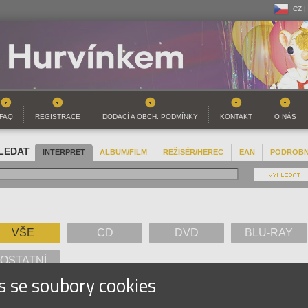
CZ |
CZ |
SK |
FAQ
REGISTRACE
DODACÍ A OBCH. PODMÍNKY
KONTAKT
O NÁS
LEDAT
INTERPRET
ALBUM/FILM
REŽISÉR/HEREC
EAN
PODROB
VŠE
CD
DVD
BLU-RAY
OSTATNÍ
s se soubory cookies
A
B
C
D
E
F
G
H
I
J
K
L
M
N
O
P
Q
R
S
T
U