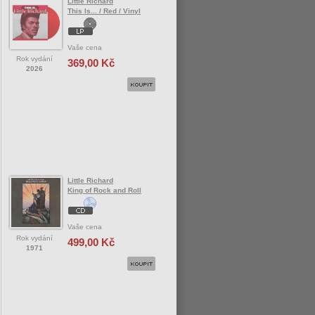
Little Richard
This Is... / Red / Vinyl
Vaše cena
Rok vydání
369,00 Kč
2026
Little Richard
King of Rock and Roll
Vaše cena
Rok vydání
499,00 Kč
1971