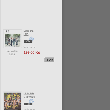
Little Mix
LM5
Vaše cena
Rok vydání
199,00 Kč
2018
Little Mix
Get Weird
Vaše cena