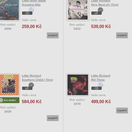
Little River Band
Little Richard
Greatest Hits
Very Best of / Vinyl
Vaše cena
Vaše cena
Rok vydání
Rok vydání
259,00 Kč
539,00 Kč
2000
2022
Little Richard
Little Richard
Southern Child / Vinyl
Rill Thing
Vaše cena
Vaše cena
Rok vydání
584,00 Kč
499,00 Kč
1970
Rok vydání
2020