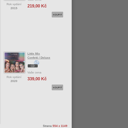
Rok vydání
219,00 Kč
2015
Little Mix
Confetti / Deluxe
Vaše cena
Rok vydání
339,00 Kč
2020
Strana
554 z 1149