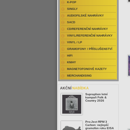
K-POP
SINGLY
AUDIOFILSKÉ NAHRÁVKY
SACD
CD/REFERENČNÍ NAHRÁVKY
VINYL/REFERENČNÍ NAHRÁVKY
VINYL / LP
GRAMOFONY / PŘÍSLUŠENSTVÍ
HIFI
KNIHY
MAGNETOFONOVÉ KAZETY
MERCHANDISING
AKČNÍ
NABÍDKA
Supraphon letní
kampaň Folk &
Country 2026
Pro-Ject RPM 3
Carbon: nejlepší
gramofon roku EISA