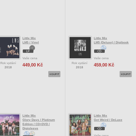
Little Mix
Little Mix
LM5 / Vinyl
LM5 (Deluxe) / Digibook
Vaše cena
Vaše cena
Rok vydání
Rok vydání
449,00 Kč
459,00 Kč
2018
2018
Little Mix
Little Mix
Glory Days / Platinum
Get Weird / DeLuxe
Edition / CD+DVD /
Digisleeve
Vaše cena