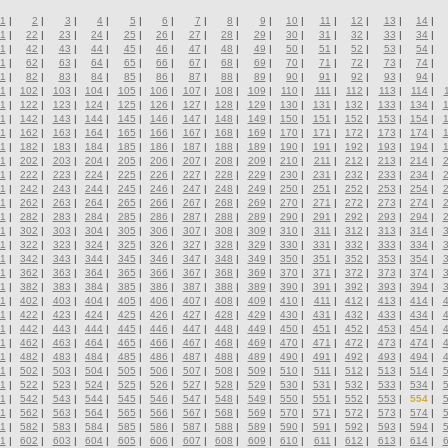
1
|
2
|
3
|
4
|
5
|
6
|
7
|
8
|
9
|
10
|
11
|
12
|
13
|
14
|
1
|
22
|
23
|
24
|
25
|
26
|
27
|
28
|
29
|
30
|
31
|
32
|
33
|
34
|
1
|
42
|
43
|
44
|
45
|
46
|
47
|
48
|
49
|
50
|
51
|
52
|
53
|
54
|
1
|
62
|
63
|
64
|
65
|
66
|
67
|
68
|
69
|
70
|
71
|
72
|
73
|
74
|
1
|
82
|
83
|
84
|
85
|
86
|
87
|
88
|
89
|
90
|
91
|
92
|
93
|
94
|
1
|
102
|
103
|
104
|
105
|
106
|
107
|
108
|
109
|
110
|
111
|
112
|
113
|
114
|
1
|
122
|
123
|
124
|
125
|
126
|
127
|
128
|
129
|
130
|
131
|
132
|
133
|
134
|
1
|
142
|
143
|
144
|
145
|
146
|
147
|
148
|
149
|
150
|
151
|
152
|
153
|
154
|
1
|
162
|
163
|
164
|
165
|
166
|
167
|
168
|
169
|
170
|
171
|
172
|
173
|
174
|
1
|
182
|
183
|
184
|
185
|
186
|
187
|
188
|
189
|
190
|
191
|
192
|
193
|
194
|
1
|
202
|
203
|
204
|
205
|
206
|
207
|
208
|
209
|
210
|
211
|
212
|
213
|
214
|
1
|
222
|
223
|
224
|
225
|
226
|
227
|
228
|
229
|
230
|
231
|
232
|
233
|
234
|
1
|
242
|
243
|
244
|
245
|
246
|
247
|
248
|
249
|
250
|
251
|
252
|
253
|
254
|
1
|
262
|
263
|
264
|
265
|
266
|
267
|
268
|
269
|
270
|
271
|
272
|
273
|
274
|
1
|
282
|
283
|
284
|
285
|
286
|
287
|
288
|
289
|
290
|
291
|
292
|
293
|
294
|
1
|
302
|
303
|
304
|
305
|
306
|
307
|
308
|
309
|
310
|
311
|
312
|
313
|
314
|
1
|
322
|
323
|
324
|
325
|
326
|
327
|
328
|
329
|
330
|
331
|
332
|
333
|
334
|
1
|
342
|
343
|
344
|
345
|
346
|
347
|
348
|
349
|
350
|
351
|
352
|
353
|
354
|
1
|
362
|
363
|
364
|
365
|
366
|
367
|
368
|
369
|
370
|
371
|
372
|
373
|
374
|
1
|
382
|
383
|
384
|
385
|
386
|
387
|
388
|
389
|
390
|
391
|
392
|
393
|
394
|
1
|
402
|
403
|
404
|
405
|
406
|
407
|
408
|
409
|
410
|
411
|
412
|
413
|
414
|
1
|
422
|
423
|
424
|
425
|
426
|
427
|
428
|
429
|
430
|
431
|
432
|
433
|
434
|
1
|
442
|
443
|
444
|
445
|
446
|
447
|
448
|
449
|
450
|
451
|
452
|
453
|
454
|
1
|
462
|
463
|
464
|
465
|
466
|
467
|
468
|
469
|
470
|
471
|
472
|
473
|
474
|
1
|
482
|
483
|
484
|
485
|
486
|
487
|
488
|
489
|
490
|
491
|
492
|
493
|
494
|
1
|
502
|
503
|
504
|
505
|
506
|
507
|
508
|
509
|
510
|
511
|
512
|
513
|
514
|
1
|
522
|
523
|
524
|
525
|
526
|
527
|
528
|
529
|
530
|
531
|
532
|
533
|
534
|
1
|
542
|
543
|
544
|
545
|
546
|
547
|
548
|
549
|
550
|
551
|
552
|
553
|
554
|
1
|
562
|
563
|
564
|
565
|
566
|
567
|
568
|
569
|
570
|
571
|
572
|
573
|
574
|
1
|
582
|
583
|
584
|
585
|
586
|
587
|
588
|
589
|
590
|
591
|
592
|
593
|
594
|
1
|
602
|
603
|
604
|
605
|
606
|
607
|
608
|
609
|
610
|
611
|
612
|
613
|
614
|