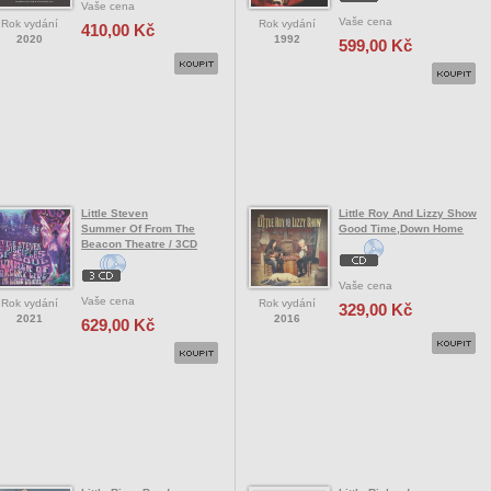
Vaše cena
Vaše cena
Rok vydání
Rok vydání
410,00 Kč
2020
1992
599,00 Kč
Little Steven
Little Roy And Lizzy Show
Summer Of From The
Good Time,Down Home
Beacon Theatre / 3CD
Vaše cena
Vaše cena
Rok vydání
Rok vydání
329,00 Kč
2021
2016
629,00 Kč