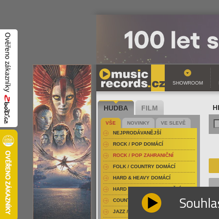
SHOWROOM
HUDBA
FILM
H
VŠE
NOVINKY
VE SLEVĚ
NEJPRODÁVANĚJŠÍ
ROCK / POP DOMÁCÍ
ROCK / POP ZAHRANIČNÍ
FOLK / COUNTRY DOMÁCÍ
HARD & HEAVY DOMÁCÍ
HARD & HEAVY ZAHRANIČNÍ
Souhla
COUNTRY
JAZZ / BLUES