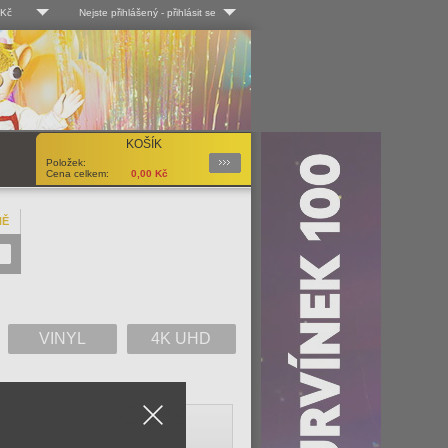
 Kč
Nejste přihlášený
-
přihlásit se
 Kč
Log-in
 EUR
Uživ. jméno:
KOŠÍK
Podrobnosti
Položek:
Heslo:
Cena celkem:
0,00
Kč
NĚ
Registrace
Zapomenuté heslo?
VINYL
4K UHD
Close
V
W
X
Y
Z
Vše