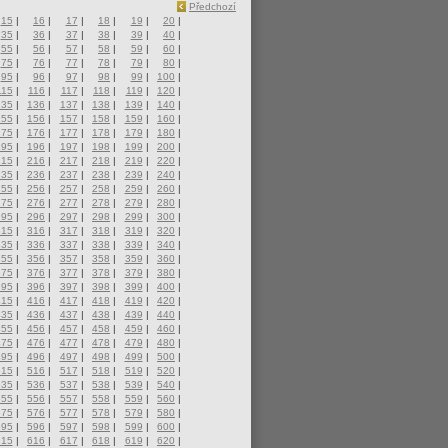
Předchozí
15
|
16
|
17
|
18
|
19
|
20
|
35
|
36
|
37
|
38
|
39
|
40
|
55
|
56
|
57
|
58
|
59
|
60
|
75
|
76
|
77
|
78
|
79
|
80
|
95
|
96
|
97
|
98
|
99
|
100
|
115
|
116
|
117
|
118
|
119
|
120
|
135
|
136
|
137
|
138
|
139
|
140
|
155
|
156
|
157
|
158
|
159
|
160
|
175
|
176
|
177
|
178
|
179
|
180
|
195
|
196
|
197
|
198
|
199
|
200
|
215
|
216
|
217
|
218
|
219
|
220
|
235
|
236
|
237
|
238
|
239
|
240
|
255
|
256
|
257
|
258
|
259
|
260
|
275
|
276
|
277
|
278
|
279
|
280
|
295
|
296
|
297
|
298
|
299
|
300
|
315
|
316
|
317
|
318
|
319
|
320
|
335
|
336
|
337
|
338
|
339
|
340
|
355
|
356
|
357
|
358
|
359
|
360
|
375
|
376
|
377
|
378
|
379
|
380
|
395
|
396
|
397
|
398
|
399
|
400
|
415
|
416
|
417
|
418
|
419
|
420
|
435
|
436
|
437
|
438
|
439
|
440
|
455
|
456
|
457
|
458
|
459
|
460
|
475
|
476
|
477
|
478
|
479
|
480
|
495
|
496
|
497
|
498
|
499
|
500
|
515
|
516
|
517
|
518
|
519
|
520
|
535
|
536
|
537
|
538
|
539
|
540
|
555
|
556
|
557
|
558
|
559
|
560
|
575
|
576
|
577
|
578
|
579
|
580
|
595
|
596
|
597
|
598
|
599
|
600
|
615
|
616
|
617
|
618
|
619
|
620
|