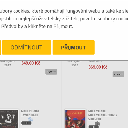
bory cookies, které pomáhají fungování webu a také ke sle
Seřadit podle:
jmén
stili co nejlepší uživatelský zážitek, povolte soubory cook
Tabulkový výpis
Předvolby a klikněte na Přijmout.
OCK/POP ZAHRANIČNÍ
Little Walter
Little Walter
Hate To See You / Vinyl
Hate To See You / Blue /
ODMÍTNOUT
PŘIJMOUT
Vinyl
Vaše cena
Vaše cena
Rok vydání
Rok vydání
349,00 Kč
2017
1969
369,00 Kč
Little Villains
Little Village
Taylor Made
Little Village / Vinyl /
Coloured