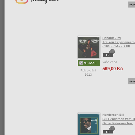
Hendrix Jimi
Are You Experienced /
/ 180gr / Mono / UK
Vaše cena
599,00 Kč
Rok vydání
2013
Henderson Bill
Bill Henderson With T
Oscar Peterson Trio.