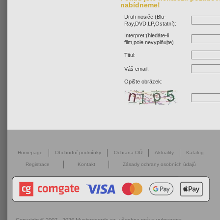
nabídneme!
Druh nosiče (Blu-
Ray,DVD,LP,Ostatní):
Interpret:(hledáte-li
film,pole nevyplňujte)
Titul:
Váš email:
Opište obrázek:
Homepage
Obchodní podmínky
Ochrana OÚ
Aktuality
Katalog
Registrace
Kontakt
Zásady ochrany osobních údajů
Copyright © 2007 - 2026
Musicrecords.cz
, všechna práva vyhrazena.