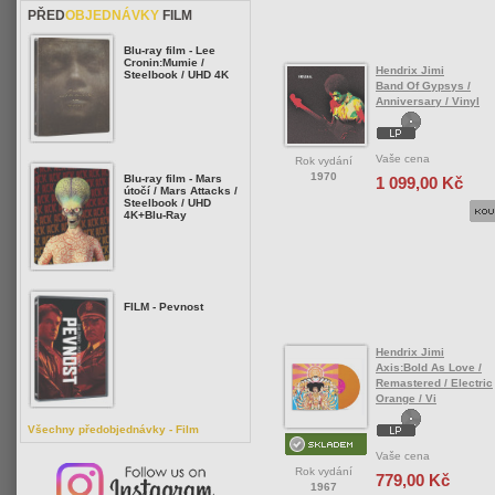
PŘED
OBJEDNÁVKY
FILM
Blu-ray film - Lee
Cronin:Mumie /
Hendrix Jimi
Steelbook / UHD 4K
Band Of Gypsys /
Anniversary / Vinyl
Vaše cena
Rok vydání
1970
Blu-ray film - Mars
1 099,00 Kč
útočí / Mars Attacks /
Steelbook / UHD
4K+Blu-Ray
FILM - Pevnost
Hendrix Jimi
Axis:Bold As Love /
Remastered / Electric
Orange / Vi
Všechny předobjednávky - Film
Vaše cena
Rok vydání
779,00 Kč
1967