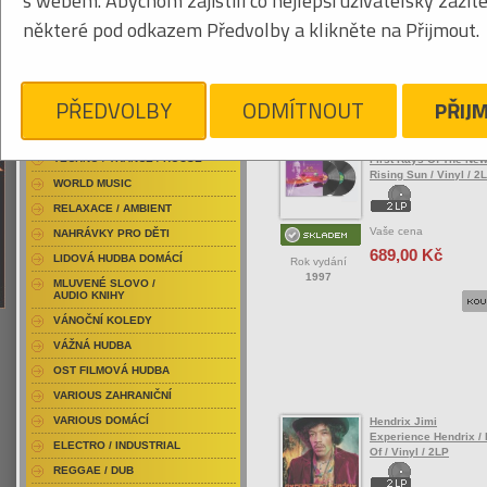
s webem. Abychom zajistili co nejlepší uživatelský zážit
RAP / HIP HOP DOMÁCÍ
některé pod odkazem Předvolby a klikněte na Přijmout.
RAP / HIP HOP ZAHRANIČNÍ
BLU-RAY / HUDBA
Tabulkový výpis
DVD / HUDBA
PŘEDVOLBY
ODMÍTNOUT
PŘIJ
ROCK/POP ZAHRANIČ
PUNK / HARDCORE
ACID JAZZ / TRIP HOP
Hendrix Jimi
TECHNO / TRANCE / HOUSE
First Rays Of The Ne
Rising Sun / Vinyl / 2
WORLD MUSIC
RELAXACE / AMBIENT
Vaše cena
NAHRÁVKY PRO DĚTI
689,00 Kč
LIDOVÁ HUDBA DOMÁCÍ
Rok vydání
1997
MLUVENÉ SLOVO /
AUDIO KNIHY
VÁNOČNÍ KOLEDY
VÁŽNÁ HUDBA
OST FILMOVÁ HUDBA
VARIOUS ZAHRANIČNÍ
VARIOUS DOMÁCÍ
Hendrix Jimi
Experience Hendrix / 
ELECTRO / INDUSTRIAL
Of / Vinyl / 2LP
REGGAE / DUB