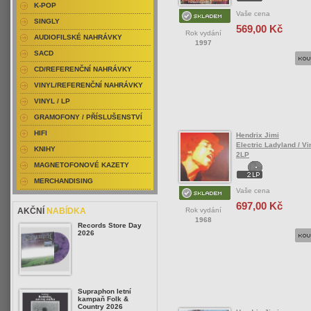
K-POP
Vaše cena
SINGLY
569,00 Kč
Rok vydání
AUDIOFILSKÉ NAHRÁVKY
1997
SACD
CD/REFERENČNÍ NAHRÁVKY
VINYL/REFERENČNÍ NAHRÁVKY
VINYL / LP
GRAMOFONY / PŘÍSLUŠENSTVÍ
HIFI
Hendrix Jimi
Electric Ladyland / Vin
KNIHY
2LP
MAGNETOFONOVÉ KAZETY
MERCHANDISING
Vaše cena
697,00 Kč
Rok vydání
AKČNÍ
NABÍDKA
1968
Records Store Day
2026
Supraphon letní
kampaň Folk &
Country 2026