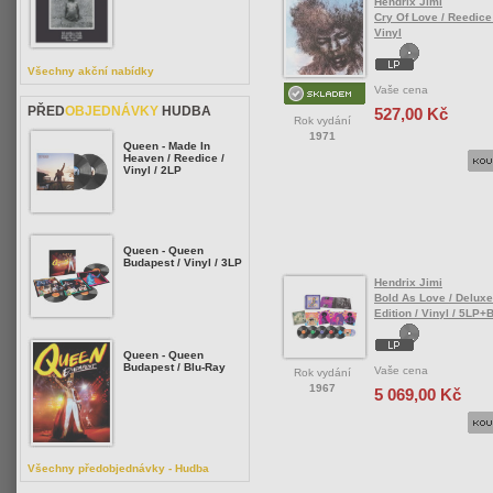
Hendrix Jimi
Cry Of Love / Reedice
Vinyl
Všechny akční nabídky
Vaše cena
PŘED
OBJEDNÁVKY
HUDBA
527,00 Kč
Rok vydání
1971
Queen - Made In
Heaven / Reedice /
Vinyl / 2LP
Queen - Queen
Budapest / Vinyl / 3LP
Hendrix Jimi
Bold As Love / Deluxe
Edition / Vinyl / 5LP+
Queen - Queen
Budapest / Blu-Ray
Vaše cena
Rok vydání
1967
5 069,00 Kč
Všechny předobjednávky - Hudba